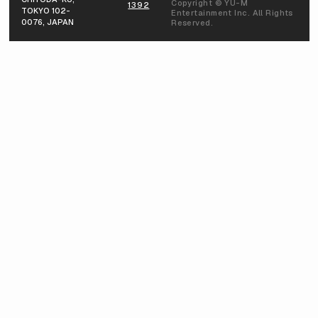
Copyright © YU-M
1392
TOKYO 102-
Entertainment Inc. All Rights
0076, JAPAN
Reserved.