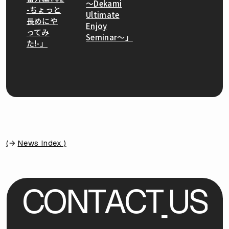
〜Dekami
-ちょっと
Ultimate
長めにや
Enjoy
ってみ
Seminar〜」
た!-」
(
News Index )
C
O
N
T
A
C
T
U
S