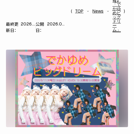
報】
「で
かゆ
TOP
News
めビ
ッグ
ドリ
最終更
公開
2026.06.10
2026.06.09
ー
ム」
新日：
日：