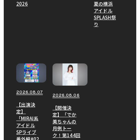
2026
夏の横浜
アイドル
SPLASH祭
り
2026.08.07
2026.08.06
【出演決
【開催決
定】
定】「でか
「MIRAI系
美ちゃんの
アイドル
月例トー
SPライブ
ク！第144回
番外編#02