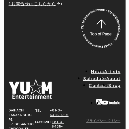
( お問合せはこちらから
)
News
Artists
Schedule
About
Contact
Shop
DAIHACHI
+81-3-
TEL
TANAKA BLDG.
6435-1391
F5,
プライバシーポリシー
+81-3-
FACSIMILE
5-1 GOBANCHO,
6435-
CHIYODA-KU,