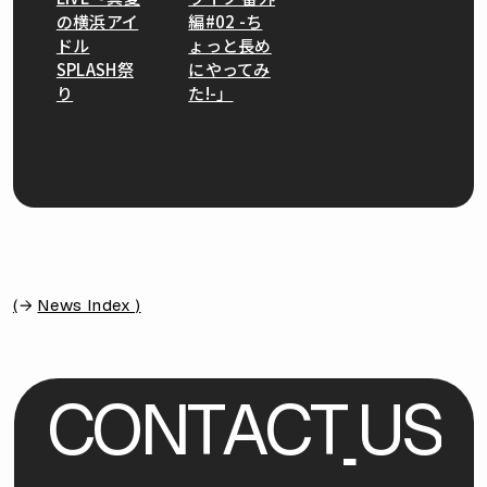
の横浜アイ
編#02 -ち
ドル
ょっと長め
SPLASH祭
にやってみ
り
た!-」
(
News Index )
C
O
N
T
A
C
T
U
S