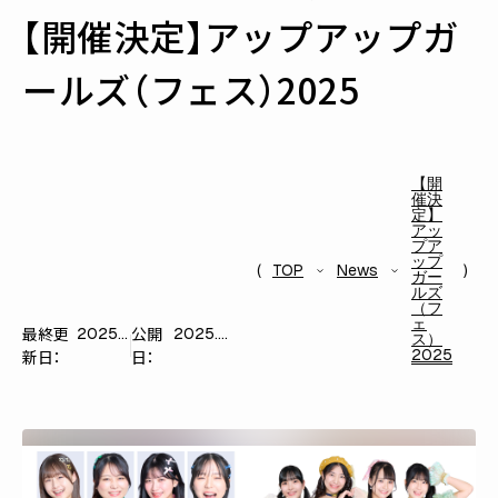
【開催決定】アップアップガ
ールズ（フェス）2025
【開
催決
定】
アッ
プア
ップ
TOP
News
ガー
ルズ
（フ
ェ
最終更
公開
2025.09.16
2025.09.16
ス）
2025
新日：
日：