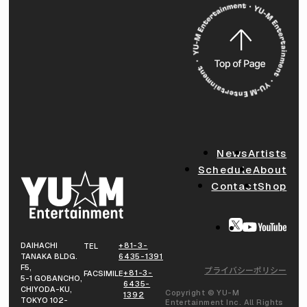
News
Artists
Schedule
About
Contact
Shop
DAIHACHI
+81-3-
TEL
TANAKA BLDG.
6435-1391
F5,
プライバシーポリシー
+81-3-
FACSIMILE
5-1 GOBANCHO,
6435-
CHIYODA-KU,
Copyright © YU-M
1392
TOKYO 102-
Entertainment Inc. All Rights