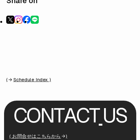
Share on
(
Schedule Index )
C
O
N
T
A
C
T
U
S
( お問合せはこちらから
)