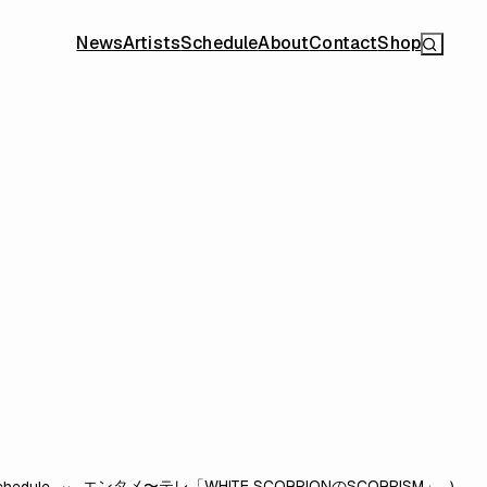
News
Artists
Schedule
About
Contact
Shop
エンタメ〜テレ「WHITE SCORPIONのSCORPISM」