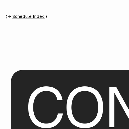
(
Schedule Index )
C
O