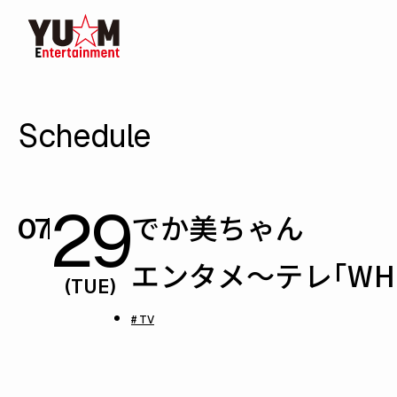
Schedule
29
でか美ちゃん
07
エンタメ〜テレ「WHIT
(TUE)
# TV