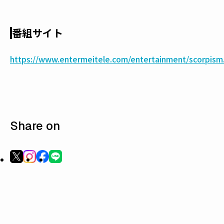
番組サイト
https://www.entermeitele.com/entertainment/scorpism
Share on