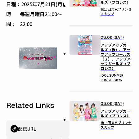
ルズ（プロレス）
日程：
2025年7月21日(月)
第13回東京プリンセ
時
毎週月曜日21:00〜
スカップ
間：
22:00
08.08 (SAT)
アップアップガー
ルズ（仮）、アッ
プアップガールズ
（２）、アップア
ップガールズ（プ
ロレス）
IDOL SUMMER
JUNGLE 2026
Related Links
08.08 (SAT)
アップアップガー
ルズ（プロレス）
第13回東京プリンセ
スカップ
配信URL