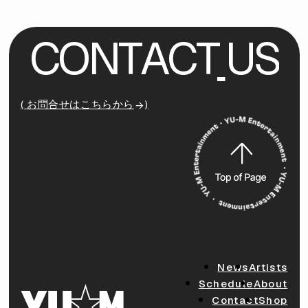
C
O
N
T
A
C
T
U
S
( お問合せはこちらから
)
News
Artists
Schedule
About
Contact
Shop