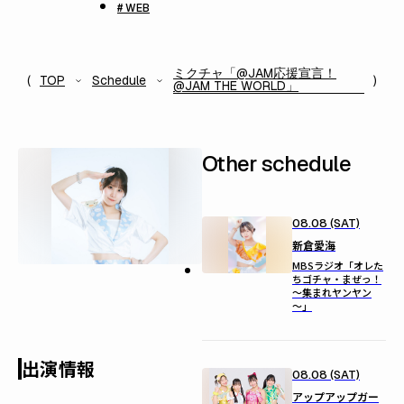
# WEB
ミクチャ「@JAM応援宣言！
TOP
Schedule
@JAM THE WORLD」
Other schedule
08.08 (SAT)
新倉愛海
MBSラジオ「オレた
ちゴチャ・まぜっ！
～集まれヤンヤン
～」
出演情報
08.08 (SAT)
アップアップガー