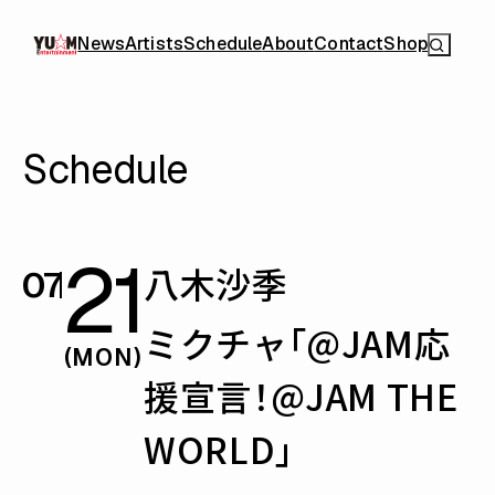
News
Artists
Schedule
About
Contact
Shop
Schedule
21
八木沙季
07
ミクチャ「@JAM応
(MON)
援宣言！@JAM THE
WORLD」