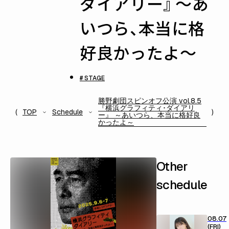
ダイアリー』 ～あ
いつら、本当に格
好良かったよ～
# STAGE
勝野劇団スピンオフ公演 vol.8.5
『横浜グラフィティ･ダイアリ
TOP
Schedule
ー』 ～あいつら、本当に格好良
かったよ～
Other
schedule
08.07
(FRI)