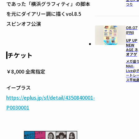
であった「横浜グラフィティ」の脚本
つり
を元にダイアリー調に描くvol.8.5
スピンオフ公演
08.07
(FRI)
UP UP
NEW
AGE ネ
チケット
オアゲ
メガ盛
MAX-
￥8,000 全席指定
Live@
ートレ
ス平和
イープラス
https://eplus.jp/sf/detail/4350840001-
P0030001