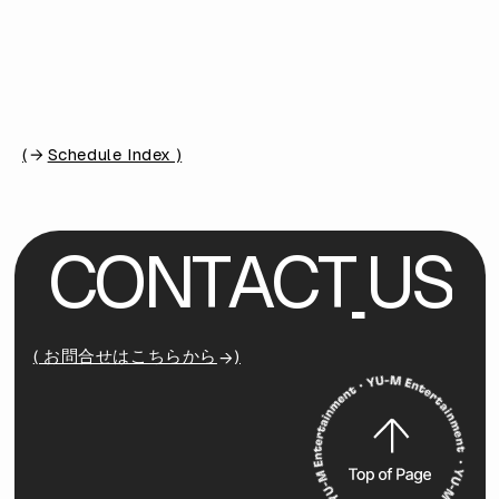
(
Schedule Index )
C
O
N
T
A
C
T
U
S
( お問合せはこちらから
)