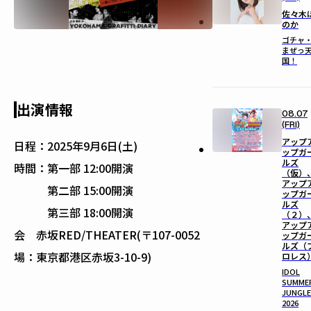
佐々木
のか
ゴチャ
まぜっ
国！
出演情報
08.07
(FRI)
アップ
日程：
2025年9月6日(土)
ップガ
ルズ
時間：
第一部 12:00開演
（仮）
アップ
第二部 15:00開演
ップガ
ルズ
第三部 18:00開演
（２）
アップ
会
赤坂RED/THEATER(〒107-0052
ップガ
ルズ（
場：
東京都港区赤坂3-10-9)
ロレス
IDOL
SUMME
JUNGLE
2026