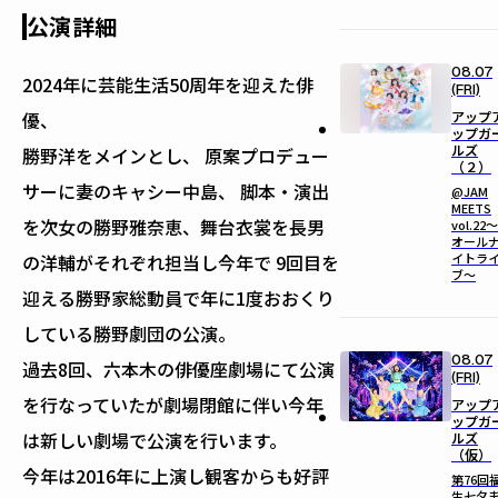
公演詳細
08.07
2024年に芸能生活50周年を迎えた俳
(FRI)
優、
アップ
ップガ
ルズ
勝野洋をメインとし、 原案プロデュー
（２）
サーに妻のキャシー中島、 脚本・演出
@JAM
MEETS
を次女の勝野雅奈恵、舞台衣裳を長男
vol.22〜
オール
の洋輔がそれぞれ担当し今年で 9回目を
イトラ
ブ〜
迎える勝野家総動員で年に1度おおくり
している勝野劇団の公演。
08.07
過去8回、六本木の俳優座劇場にて公演
(FRI)
を行なっていたが劇場閉館に伴い今年
アップ
ップガ
は新しい劇場で公演を行います。
ルズ
（仮）
今年は2016年に上演し観客からも好評
第76回
生七夕