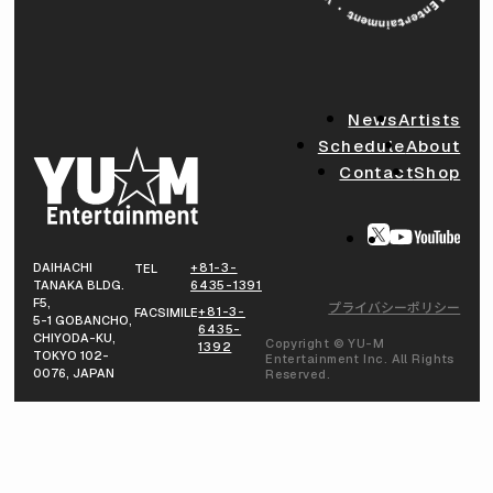
News
Artists
Schedule
About
Contact
Shop
DAIHACHI
+81-3-
TEL
TANAKA BLDG.
6435-1391
F5,
プライバシーポリシー
+81-3-
FACSIMILE
5-1 GOBANCHO,
6435-
CHIYODA-KU,
Copyright © YU-M
1392
TOKYO 102-
Entertainment Inc. All Rights
0076, JAPAN
Reserved.