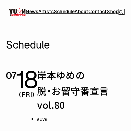
News
Artists
Schedule
About
Contact
Shop
Schedule
18
岸本ゆめの
07
脱・お留守番宣言
(FRI)
vol.80
# LIVE