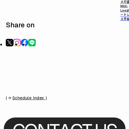
メガ
MAX-
Live
ート
ス平
Share on
(
Schedule Index )