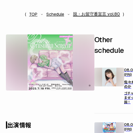
脱・お留守番宣言 vol.80
TOP
Schedule
Other
schedule
08.0
(FRI)
佐々
のか
ゴチ
まぜ
国！
出演情報
08.0
(FRI)