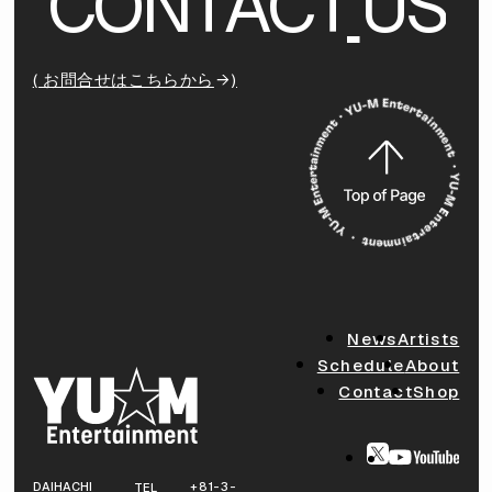
C
O
N
T
A
C
T
U
S
( お問合せはこちらから
)
News
Artists
Schedule
About
Contact
Shop
DAIHACHI
+81-3-
TEL