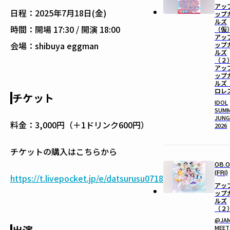
アッ
日程：
2025年7月18日(金)
ップ
ルズ
時間：
開場 17:30 / 開演 18:00
（仮
アッ
会場：
shibuya eggman
ップ
ルズ
（２
アッ
ップ
ルズ
ロレ
チケット
IDOL
SUM
JUNG
料金：3,000円（＋1ドリンク600円）
2026
チケットの購入はこちらから
08.0
(FRI)
https://t.livepocket.jp/e/datsurusu0718
アッ
ップ
ルズ
（２
@JA
MEET