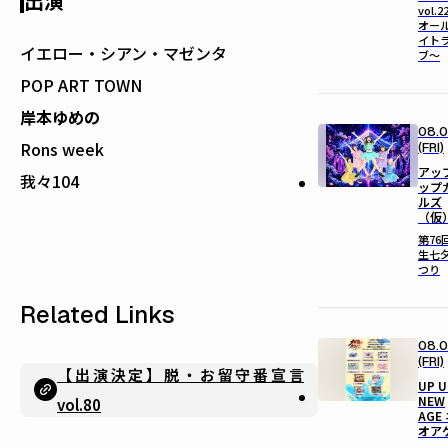
出演
vol.2
オー
イト
イエロー・シアン・マゼンタ
ブ〜
POP ART TOWN
岸本ゆめの
08.0
Rons week
(FRI)
アッ
我々104
ップ
ルズ
（仮
第76
生七
つり
Related Links
08.0
(FRI)
【出演決定】脱・お留守番宣言
UP U
NEW
vol.80
AGE
オア