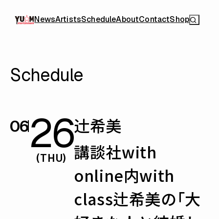
News
Artists
Schedule
About
Contact
Shop
Schedule
26
辻󠄀希美
06
講談社with
(THU)
online内with
class辻希美の「大