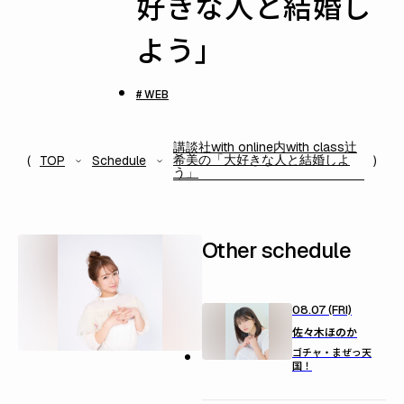
好きな人と結婚し
よう」
# WEB
講談社with online内with class辻
希美の「大好きな人と結婚しよ
TOP
Schedule
う」
Other schedule
08.07 (FRI)
佐々木ほのか
ゴチャ・まぜっ天
国！