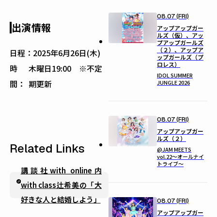
08.07 (FRI)
出演情報
アップアップガー
ルズ（仮）、アッ
プアップガールズ
（２）、アップア
日程：
2025年6月26日(木)
ップガールズ（プ
ロレス）
時
木曜日19:00 ※不定
IDOL SUMMER
間：
期更新
JUNGLE 2026
08.07 (FRI)
アップアップガー
ルズ（２）
Related Links
@JAM MEETS
vol.22〜オールナイ
トライブ〜
講談社with online内
with class辻希美の「大
好きな人と結婚しよう」
08.07 (FRI)
アップアップガー