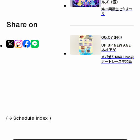
ルズ（仮）
第76回福生七夕まつ
り
Share on
08.07 (FRI)
UP UP NEW AGE
ネオアゲ
メガ盛りMAX-Live@
ボートレース平和島
(
Schedule Index )