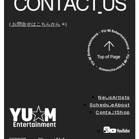
C
O
N
T
A
C
T
U
S
( お問合せはこちらから
)
News
Artists
Schedule
About
Contact
Shop