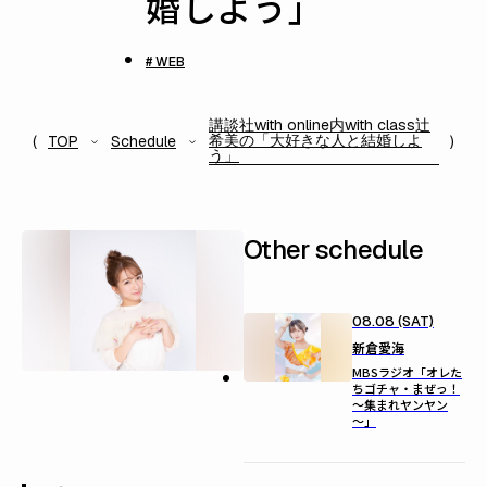
婚しよう」
# WEB
講談社with online内with class辻
希美の「大好きな人と結婚しよ
TOP
Schedule
う」
Other schedule
08.08 (SAT)
新倉愛海
MBSラジオ「オレた
ちゴチャ・まぜっ！
～集まれヤンヤン
～」