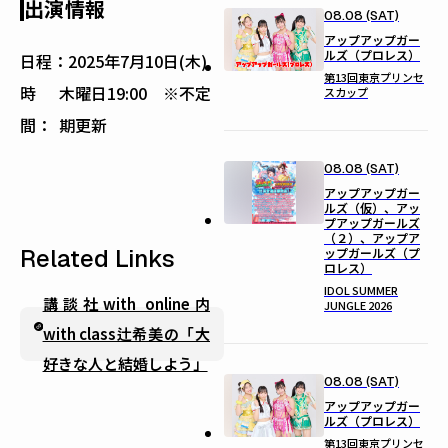
出演情報
08.08 (SAT)
アップアップガー
ルズ（プロレス）
日程：
2025年7月10日(木)
第13回東京プリンセ
時
木曜日19:00 ※不定
スカップ
間：
期更新
08.08 (SAT)
アップアップガー
ルズ（仮）、アッ
プアップガールズ
（２）、アップア
Related Links
ップガールズ（プ
ロレス）
IDOL SUMMER
講談社with online内
JUNGLE 2026
with class辻希美の「大
好きな人と結婚しよう」
08.08 (SAT)
アップアップガー
ルズ（プロレス）
第13回東京プリンセ