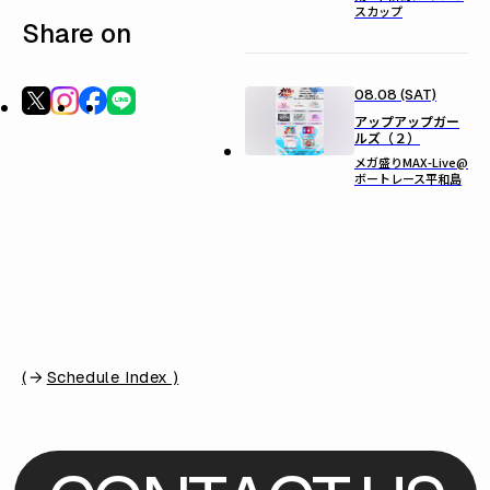
スカップ
Share on
08.08 (SAT)
アップアップガー
ルズ（２）
メガ盛りMAX-Live@
ボートレース平和島
(
Schedule Index )