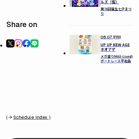
ルズ（仮）
第76回福生七夕まつ
り
Share on
08.07 (FRI)
UP UP NEW AGE
ネオアゲ
メガ盛りMAX-Live@
ボートレース平和島
(
Schedule Index )