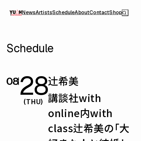
News
Artists
Schedule
About
Contact
Shop
Schedule
28
辻󠄀希美
08
講談社with
(THU)
online内with
class辻希美の「大