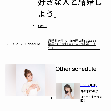
好きな人と結婚し
よう」
# WEB
講談社with online内with class辻
希美の「大好きな人と結婚しよ
TOP
Schedule
う」
Other schedule
08.07 (FRI)
佐々木ほのか
ゴチャ・まぜっ天
国！