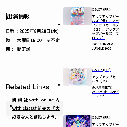
08.07 (FRI)
出演情報
アップアップガー
ルズ（仮）、アッ
プアップガールズ
（２）、アップア
日程：
2025年8月28日(木)
ップガールズ（プ
ロレス）
時
木曜日19:00 ※不定
IDOL SUMMER
間：
期更新
JUNGLE 2026
08.07 (FRI)
アップアップガー
ルズ（２）
Related Links
@JAM MEETS
vol.22〜オールナイ
トライブ〜
講談社with online内
with class辻希美の「大
好きな人と結婚しよう」
08.07 (FRI)
アップアップガー