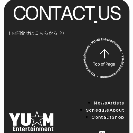
C
O
N
T
A
C
T
U
S
( お問合せはこちらから
)
News
Artists
Schedule
About
Contact
Shop