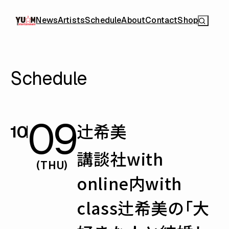
News
Artists
Schedule
About
Contact
Shop
Schedule
09
辻󠄀希美
10
講談社with
(THU)
online内with
class辻希美の「大