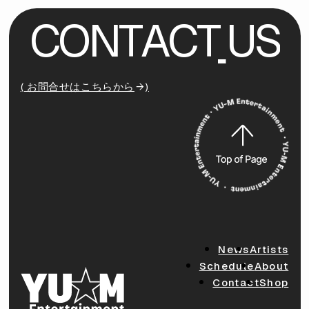
C
O
N
T
A
C
T
U
S
( お問合せはこちらから
)
News
Artists
Schedule
About
Contact
Shop