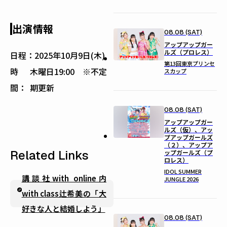
出演情報
08.08 (SAT)
アップアップガー
ルズ（プロレス）
日程：
2025年10月9日(木)
第13回東京プリンセ
時
木曜日19:00 ※不定
スカップ
間：
期更新
08.08 (SAT)
アップアップガー
ルズ（仮）、アッ
プアップガールズ
（２）、アップア
Related Links
ップガールズ（プ
ロレス）
IDOL SUMMER
講談社with online内
JUNGLE 2026
with class辻希美の「大
好きな人と結婚しよう」
08.08 (SAT)