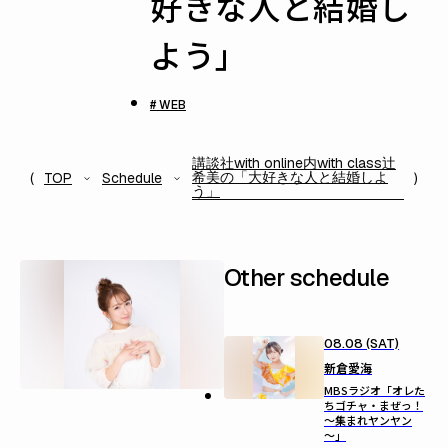
好きな人と結婚し
よう」
# WEB
講談社with online内with class辻
希美の「大好きな人と結婚しよ
TOP
Schedule
う」
Other schedule
08.08 (SAT)
新倉愛海
MBSラジオ「オレた
ちゴチャ・まぜっ！
～集まれヤンヤン
～」