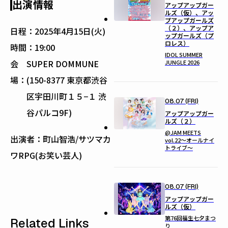
出演情報
アップアップガー
ルズ（仮）、アッ
プアップガールズ
（２）、アップア
日程：
2025年4月15日(火)
ップガールズ（プ
ロレス）
時間：
19:00
IDOL SUMMER
会
SUPER DOMMUNE
JUNGLE 2026
場：
(150-8377 東京都渋谷
区宇田川町１５−１ 渋
08.07 (FRI)
谷パルコ9F)
アップアップガー
ルズ（２）
@JAM MEETS
出演者：町山智浩/サツマカ
vol.22〜オールナイ
トライブ〜
ワRPG(お笑い芸人)
08.07 (FRI)
アップアップガー
ルズ（仮）
第76回福生七夕まつ
Related Links
り