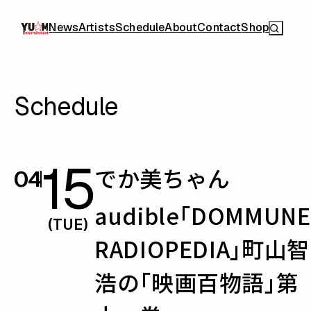
News
Artists
Schedule
About
Contact
Shop
Schedule
15
でか美ちゃん
04
audible「DOMMUNE
(TUE)
RADIOPEDIA」町山智
浩の「映画百物語」第