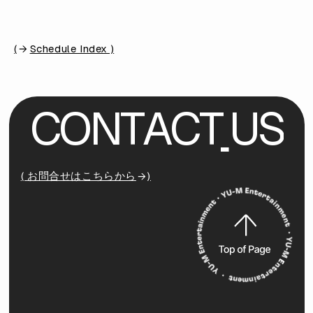
(
Schedule Index )
C
O
N
T
A
C
T
U
S
( お問合せはこちらから
)