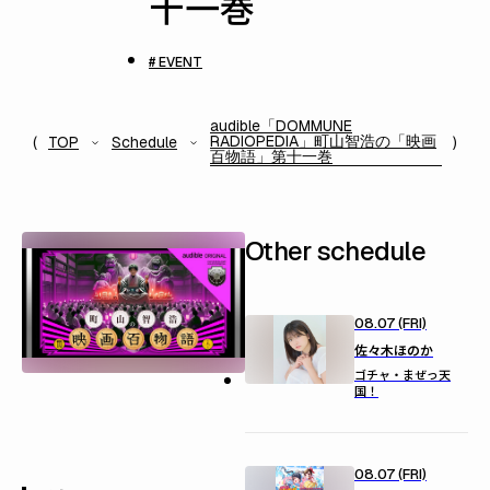
十一巻
# EVENT
audible「DOMMUNE
RADIOPEDIA」町山智浩の「映画
TOP
Schedule
百物語」第十一巻
Other schedule
08.07 (FRI)
佐々木ほのか
ゴチャ・まぜっ天
国！
08.07 (FRI)