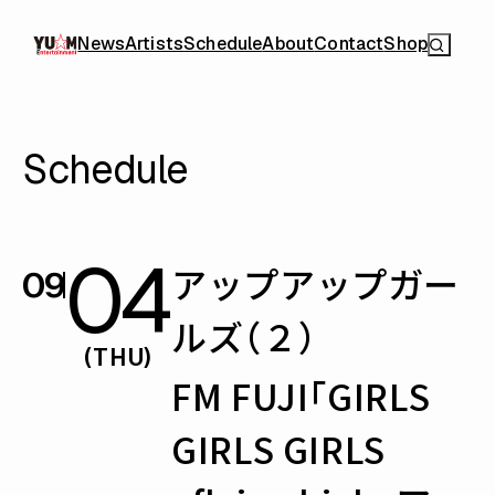
News
Artists
Schedule
About
Contact
Shop
Schedule
04
アップアップガー
09
ルズ（２）
(THU)
FM FUJI「GIRLS
GIRLS GIRLS