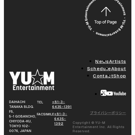
News
Artists
Schedule
About
Contact
Shop
DAIHACHI
+81-3-
TEL
TANAKA BLDG.
6435-1391
F5,
プライバシーポリシー
+81-3-
FACSIMILE
5-1 GOBANCHO,
6435-
CHIYODA-KU,
Copyright © YU-M
1392
TOKYO 102-
Entertainment Inc. All Rights
0076, JAPAN
Reserved.