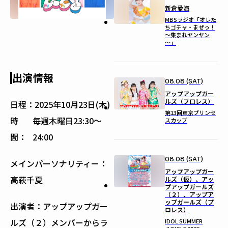
新倉愛海
MBSラジオ「オレた
ちゴチャ・まぜっ！
～集まれヤンヤン
～」
出演情報
08.08 (SAT)
アップアップガー
ルズ（プロレス）
日程：
2025年10月23日(木)
第13回東京プリンセ
時
毎週木曜日23:30〜
スカップ
間：
24:00
08.08 (SAT)
メインパーソナリティー：
アップアップガー
高萩千夏
ルズ（仮）、アッ
プアップガールズ
（２）、アップア
ップガールズ（プ
出演者：アップアップガー
ロレス）
ルズ（２）メンバーからラ
IDOL SUMMER