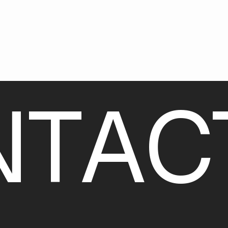
N
T
A
C