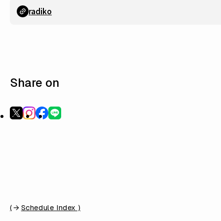
radiko
Share on
(
Schedule Index )