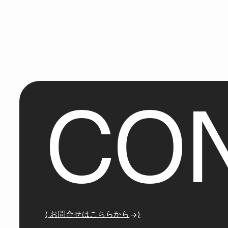
C
O
( お問合せはこちらから
)