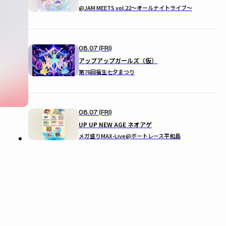
@JAM MEETS vol.22〜オールナイトライブ〜
08.07 (FRI)
アップアップガールズ（仮）
第76回福生七夕まつり
08.07 (FRI)
UP UP NEW AGE ネオアゲ
メガ盛りMAX-Live@ボートレース平和島