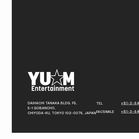
DAIHACHI TANAKA BLDG. F5,
+81-3-64
TEL
5-1 GOBANCHO,
+81-3-6
FACSIMILE
CHIYODA-KU, TOKYO 102-0076, JAPAN