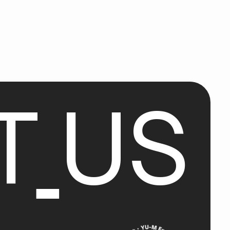
T
U
S