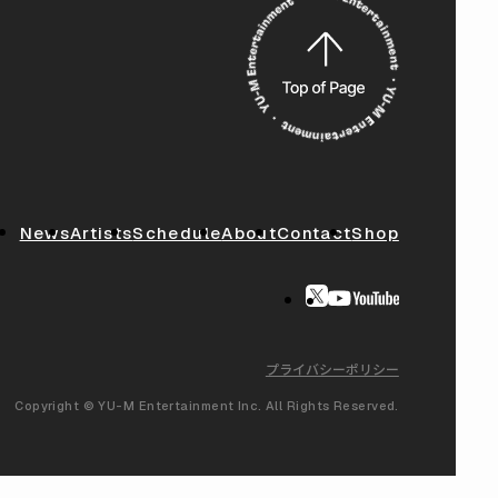
News
Artists
Schedule
About
Contact
Shop
プライバシーポリシー
Copyright © YU-M Entertainment Inc. All Rights Reserved.