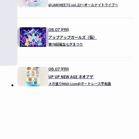
@JAM MEETS vol.22〜オールナイトライブ〜
08.07 (FRI)
アップアップガールズ（仮）
第76回福生七夕まつり
08.07 (FRI)
UP UP NEW AGE ネオアゲ
メガ盛りMAX-Live@ボートレース平和島