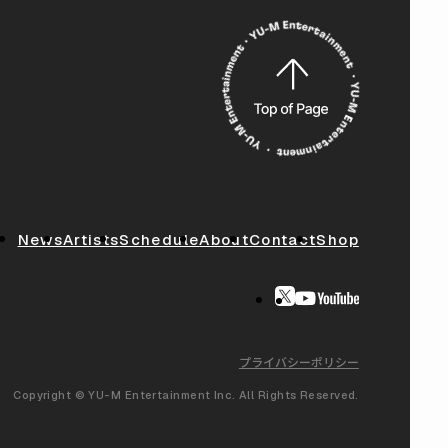
News
Artists
Schedule
About
Contact
Shop
プライバシーポリシー
Copyright © YU-M Entertainment Inc. All Rights Reserved.