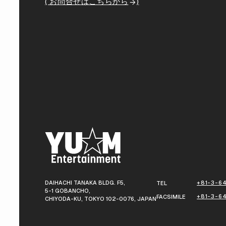
( お問合せはこちらから
)
DAIHACHI TANAKA BLDG. F5,
+81-3-64
TEL
5-1 GOBANCHO,
+81-3-6
FACSIMILE
CHIYODA-KU, TOKYO 102-0076, JAPAN