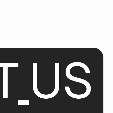
T
U
S