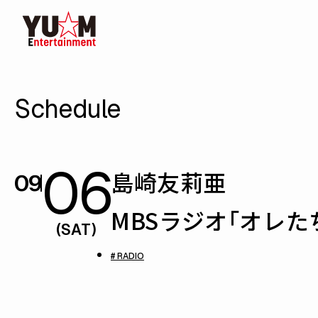
Schedule
06
島崎友莉亜
09
MBSラジオ「オレ
(SAT)
# RADIO