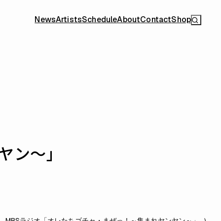
News
Artists
Schedule
About
Contact
Shop
ヤン～」
MBSラジオ「オレたちゴチャ・まぜっ！～集まれヤンヤン～」