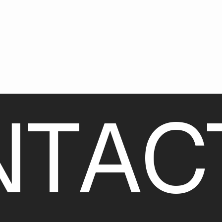
N
T
A
C