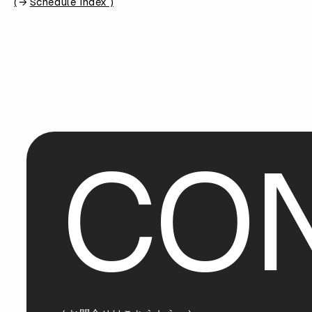
(
Schedule Index )
C
O