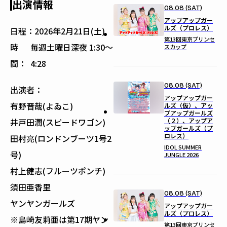
出演情報
08.08 (SAT)
アップアップガー
ルズ（プロレス）
日程：
2026年2月21日(土)
第13回東京プリンセ
時
毎週土曜日深夜 1:30〜
スカップ
間：
4:28
08.08 (SAT)
出演者：
アップアップガー
有野晋哉(よゐこ)
ルズ（仮）、アッ
プアップガールズ
（２）、アップア
井戸田潤(スピードワゴン)
ップガールズ（プ
ロレス）
田村亮(ロンドンブーツ1号2
IDOL SUMMER
号)
JUNGLE 2026
村上健志(フルーツポンチ)
須田亜香里
08.08 (SAT)
ヤンヤンガールズ
アップアップガー
ルズ（プロレス）
※島崎友莉亜は第17期ヤン
第13回東京プリンセ