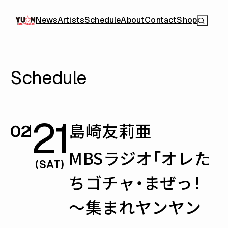
News
Artists
Schedule
About
Contact
Shop
Schedule
21
島崎友莉亜
02
MBSラジオ「オレた
(SAT)
ちゴチャ・まぜっ！
～集まれヤンヤン