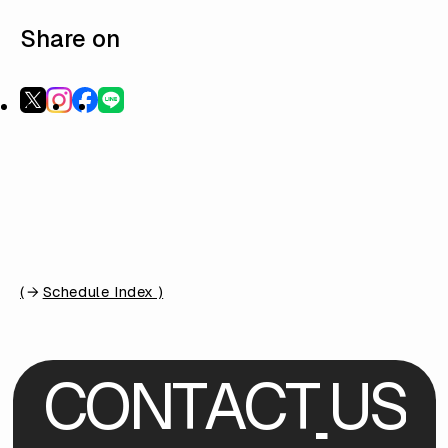
Share on
(
Schedule Index )
C
O
N
T
A
C
T
U
S