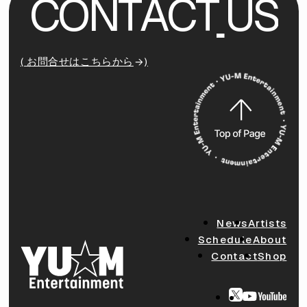
C
O
N
T
A
C
T
U
S
( お問合せはこちらから
)
News
Artists
Schedule
About
Contact
Shop