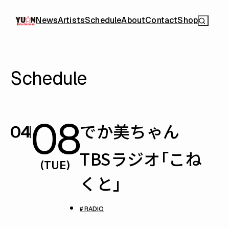
News
Artists
Schedule
About
Contact
Shop
Schedule
08
でか美ちゃん
04
TBSラジオ「こね
(TUE)
くと」
# RADIO