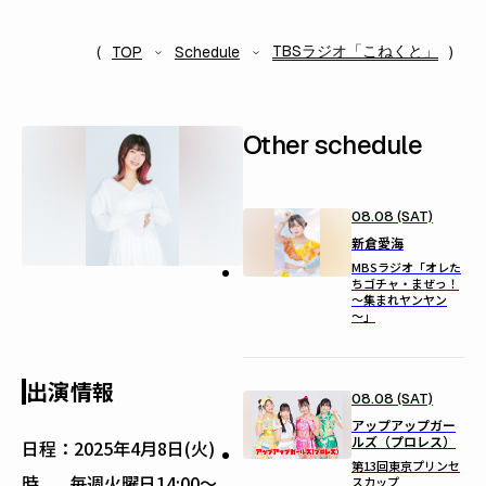
TBSラジオ「こねくと」
TOP
Schedule
Other schedule
08.08 (SAT)
新倉愛海
MBSラジオ「オレた
ちゴチャ・まぜっ！
～集まれヤンヤン
～」
出演情報
08.08 (SAT)
アップアップガー
ルズ（プロレス）
日程：
2025年4月8日(火)
第13回東京プリンセ
時
毎週火曜日14:00〜
スカップ