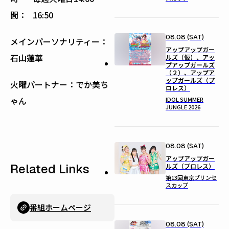
間：
16:50
08.08 (SAT)
メインパーソナリティー：
アップアップガー
石山蓮華
ルズ（仮）、アッ
プアップガールズ
（２）、アップア
ップガールズ（プ
火曜パートナー：でか美ち
ロレス）
ゃん
IDOL SUMMER
JUNGLE 2026
08.08 (SAT)
アップアップガー
Related Links
ルズ（プロレス）
第13回東京プリンセ
スカップ
番組ホームページ
08.08 (SAT)