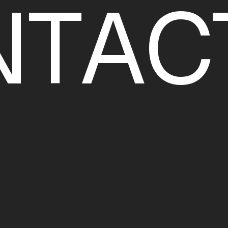
N
T
A
C