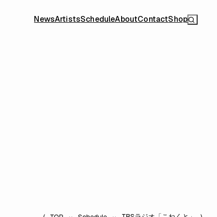
News
Artists
Schedule
About
Contact
Shop
TBSラジオ「こねくと」