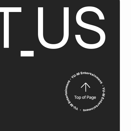
T
U
S