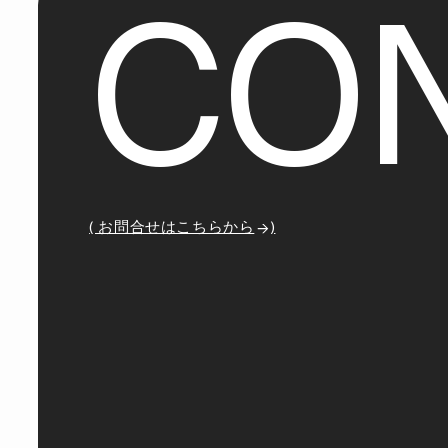
C
O
( お問合せはこちらから
)