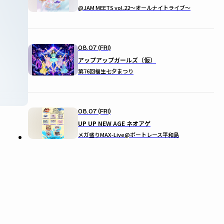
@JAM MEETS vol.22〜オールナイトライブ〜
08.07 (FRI)
アップアップガールズ（仮）
第76回福生七夕まつり
08.07 (FRI)
UP UP NEW AGE ネオアゲ
メガ盛りMAX-Live@ボートレース平和島