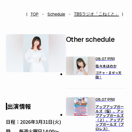
TBSラジオ「こねくと」
TOP
Schedule
Other schedule
08.07 (FRI)
佐々木ほのか
ゴチャ・まぜっ天
国！
08.07 (FRI)
出演情報
アップアップガー
ルズ（仮）、アッ
プアップガールズ
（２）、アップア
日程：
2026年3月31日(火)
ップガールズ（プ
ロレス）
時
毎週火曜日14:00〜