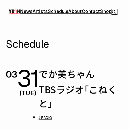
News
Artists
Schedule
About
Contact
Shop
Schedule
31
でか美ちゃん
03
TBSラジオ「こねく
(TUE)
と」
# RADIO