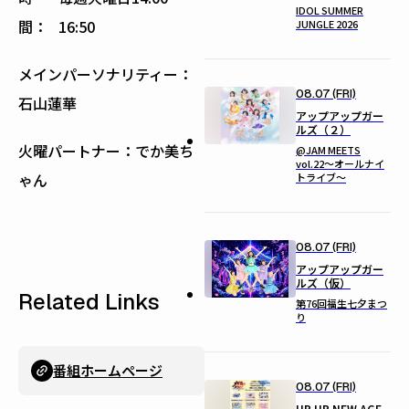
IDOL SUMMER
間：
16:50
JUNGLE 2026
メインパーソナリティー：
08.07 (FRI)
石山蓮華
アップアップガー
ルズ（２）
火曜パートナー：でか美ち
@JAM MEETS
vol.22〜オールナイ
ゃん
トライブ〜
08.07 (FRI)
アップアップガー
ルズ（仮）
Related Links
第76回福生七夕まつ
り
番組ホームページ
08.07 (FRI)
UP UP NEW AGE