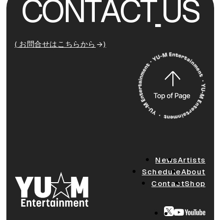
C
O
N
T
A
C
T
U
S
( お問合せはこちらから
)
News
Artists
Schedule
About
Contact
Shop