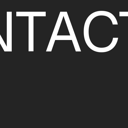
N
T
A
C