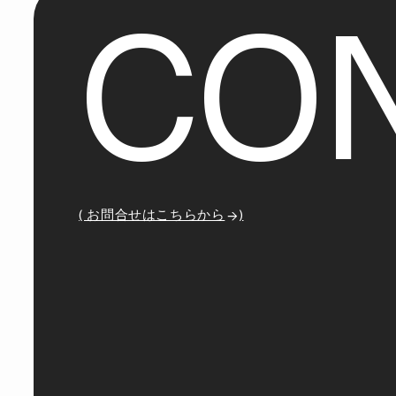
C
O
( お問合せはこちらから
)