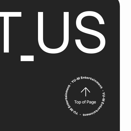
T
U
S