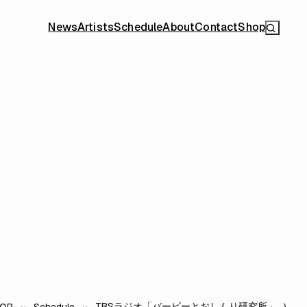
News
Artists
Schedule
About
Contact
Shop
TBSラジオ「バービーとおしんり研究所」