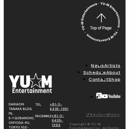
News
Artists
Schedule
About
Contact
Shop
DAIHACHI
+81-3-
TEL
TANAKA BLDG.
6435-1391
F5,
プライバシーポリシー
+81-3-
FACSIMILE
5-1 GOBANCHO,
6435-
CHIYODA-KU,
Copyright © YU-M
1392
TOKYO 102-
Entertainment Inc. All Rights