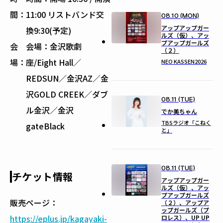
間：
11:00 リストバンド交
08.10 (MON)
アップアップガー
換9:30(予定)
ルズ（仮）、アッ
プアップガールズ
会
会場：金沢歌劇
（２）
場：
座/Eight Hall／
NEO KASSEN2026
REDSUN／金沢AZ／金
沢GOLD CREEK／ダブ
08.11 (TUE)
ル金沢／金沢
でか美ちゃん
TBSラジオ「こねく
gateBlack
と」
08.11 (TUE)
チケット情報
アップアップガー
ルズ（仮）、アッ
プアップガールズ
販売ページ：
（２）、アップア
ップガールズ（プ
https://eplus.jp/kagayaki-
ロレス）、UP UP