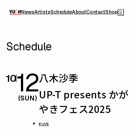
News
Artists
Schedule
About
Contact
Shop
Schedule
12
八木沙季
10
UP-T presents かが
(SUN)
やきフェス2025
# LIVE