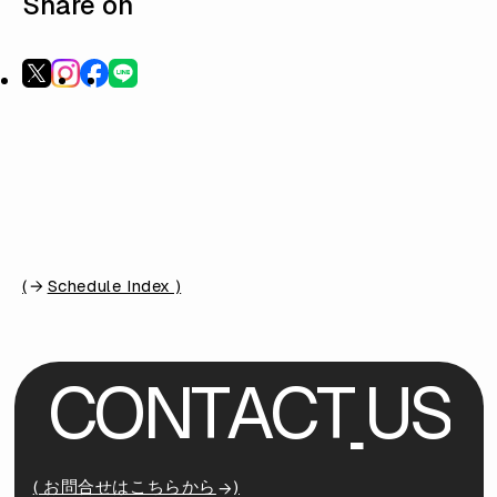
Share on
(
Schedule Index )
C
O
N
T
A
C
T
U
S
( お問合せはこちらから
)