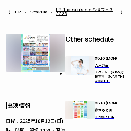
UP-T presents かがやきフェス
TOP
Schedule
2025
Other schedule
08.10 (MON)
八木沙季
ミクチャ「@JAM応
援宣言！@JAM THE
WORLD」
08.10 (MON)
出演情報
岸本ゆめの
LuckyFes’26
日程：
2025年10月12日(日)
時
時間：開場 10:30 / 開演