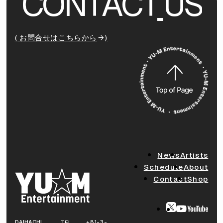
C
O
N
T
A
C
T
U
S
( お問合せはこちらから
)
News
Artists
Schedule
About
Contact
Shop
DAIHACHI
+81-3-
TEL