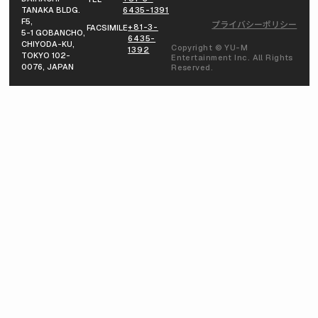
TANAKA BLDG.
6435-1391
F5,
プライバシーポリシー
+81-3-
FACSIMILE
5-1 GOBANCHO,
6435-
CHIYODA-KU,
Copyright © YU-M
1392
TOKYO 102-
Entertainment Inc. All Rights
0076, JAPAN
Reserved.