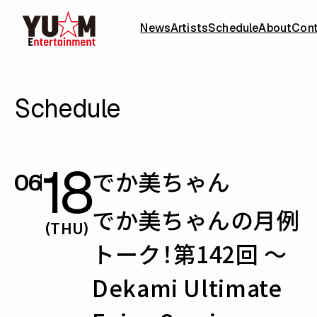
News
Artists
Schedule
About
Con
Schedule
18
でか美ちゃん
06
でか美ちゃんの月例
(THU)
トーク！第142回 〜
Dekami Ultimate