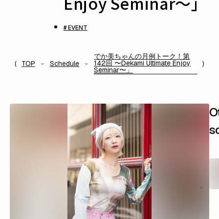
Enjoy Seminar〜」
# EVENT
でか美ちゃんの月例トーク！第
142回 〜Dekami Ultimate Enjoy
TOP
Schedule
Seminar〜」
O
s