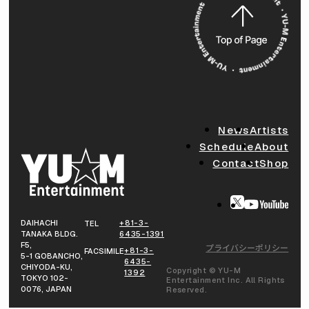
News
Artists
Schedule
About
Contact
Shop
DAIHACHI
+81-3-
TEL
TANAKA BLDG.
6435-1391
F5,
プライバシーポリシー
+81-3-
FACSIMILE
5-1 GOBANCHO,
6435-
CHIYODA-KU,
Copyright © YU-M
1392
TOKYO 102-
Entertainment Inc. All Rights
0076, JAPAN
Reserved.