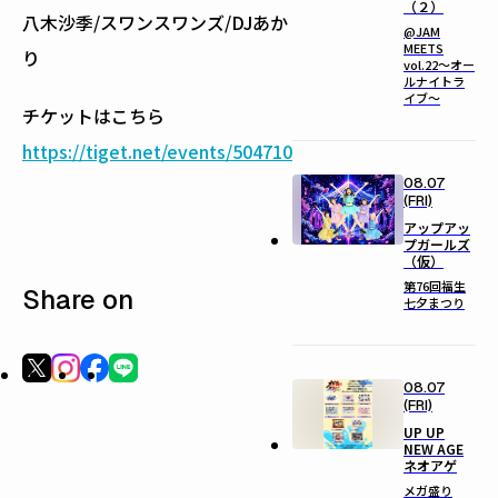
（２）
八木沙季/スワンスワンズ/DJあか
@JAM
MEETS
り
vol.22〜オー
ルナイトラ
イブ〜
チケットはこちら
https://tiget.net/events/504710
08.07
(FRI)
アップアッ
プガールズ
（仮）
第76回福生
Share on
七夕まつり
08.07
(FRI)
UP UP
NEW AGE
ネオアゲ
メガ盛り