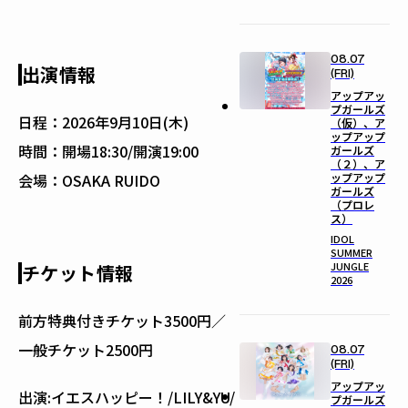
08.07
出演情報
(FRI)
アップアッ
プガールズ
日程：
2026年9月10日(木)
（仮）、ア
ップアップ
時間：
開場18:30/開演19:00
ガールズ
（２）、ア
ップアップ
会場：
OSAKA RUIDO
ガールズ
（プロレ
ス）
IDOL
SUMMER
JUNGLE
チケット情報
2026
前方特典付きチケット3500円／
一般チケット2500円
08.07
(FRI)
アップアッ
出演:イエスハッピー！/LILY&YU/
プガールズ