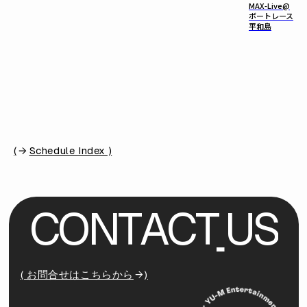
MAX-Live@
ボートレース
平和島
(
Schedule Index )
C
O
N
T
A
C
T
U
S
( お問合せはこちらから
)