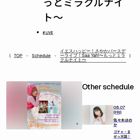
っとミラクルナイ
ト〜
# LIVE
イエスハッピー！さやかバースデ
ーライブ！Saa Yah!〜もっとミラ
TOP
Schedule
クルナイト〜
Other schedule
08.07
(FRI)
佐々木ほの
か
ゴチャ・ま
ぜっ天国！