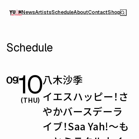
News
Artists
Schedule
About
Contact
Shop
Schedule
10
八木沙季
09
イエスハッピー！さ
(THU)
やかバースデーラ
イブ！Saa Yah!〜も