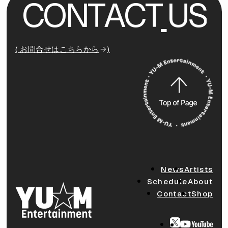
C
O
N
T
A
C
T
U
S
( お問合せはこちらから
)
News
Artists
Schedule
About
Contact
Shop