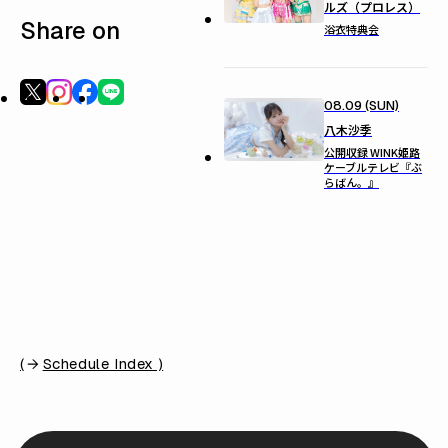
ルズ（プロレス）
Share on
浴衣特典会
08.09 (SUN)
八木沙季
公開収録 WINK姫路
ケーブルテレビ『ぶ
らばん。』
(
Schedule Index )