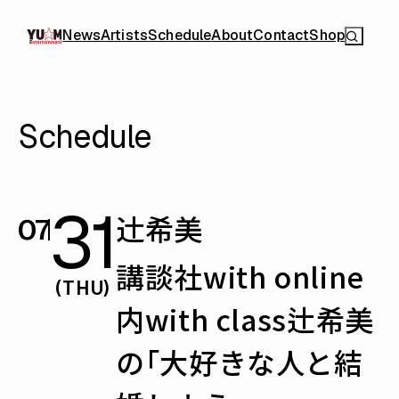
News
Artists
Schedule
About
Contact
Shop
Schedule
31
辻󠄀希美
07
講談社with online
(THU)
内with class辻希美
の「大好きな人と結