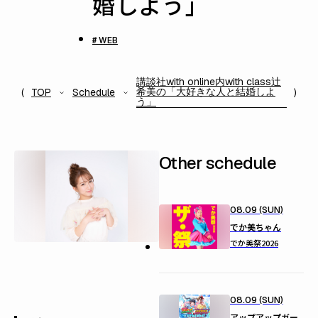
婚しよう」
# WEB
講談社with online内with class辻
希美の「大好きな人と結婚しよ
TOP
Schedule
う」
Other schedule
08.09 (SUN)
でか美ちゃん
でか美祭2026
08.09 (SUN)
アップアップガー