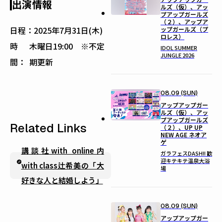
出演情報
ルズ（仮）、アッ
プアップガールズ
（２）、アップア
日程：
2025年7月31日(木)
ップガールズ（プ
ロレス）
時
木曜日19:00 ※不定
IDOL SUMMER
JUNGLE 2026
間：
期更新
08.09 (SUN)
アップアップガー
ルズ（仮）、アッ
プアップガールズ
Related Links
（２）、UP UP
NEW AGE ネオア
ゲ
講談社with online内
ガラフェスDASH!! 歓
迎キテキテ温泉大浴
with class辻希美の「大
場
好きな人と結婚しよう」
08.09 (SUN)
アップアップガー