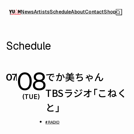
News
Artists
Schedule
About
Contact
Shop
Schedule
08
でか美ちゃん
07
TBSラジオ「こねく
(TUE)
と」
# RADIO