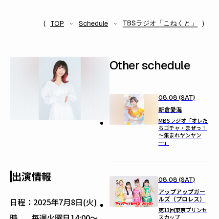
TBSラジオ「こねくと」
TOP
Schedule
Other schedule
08.08 (SAT)
新倉愛海
MBSラジオ「オレた
ちゴチャ・まぜっ！
～集まれヤンヤン
～」
出演情報
08.08 (SAT)
アップアップガー
ルズ（プロレス）
日程：
2025年7月8日(火)
第13回東京プリンセ
時
毎週火曜日14:00〜
スカップ