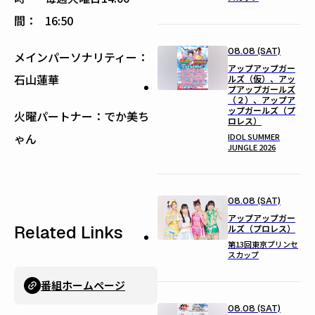
間：
16:50
08.08 (SAT)
メインパーソナリティー：
アップアップガー
石山蓮華
ルズ（仮）、アッ
プアップガールズ
（２）、アップア
ップガールズ（プ
火曜パートナー：でか美ち
ロレス）
ゃん
IDOL SUMMER
JUNGLE 2026
08.08 (SAT)
アップアップガー
Related Links
ルズ（プロレス）
第13回東京プリンセ
スカップ
番組ホームページ
08.08 (SAT)