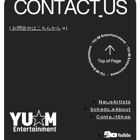
C
O
N
T
A
C
T
U
S
( お問合せはこちらから
)
News
Artists
Schedule
About
Contact
Shop