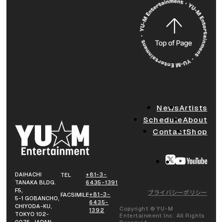
News
Artists
Schedule
About
Contact
Shop
DAIHACHI
+81-3-
TEL
TANAKA BLDG.
6435-1391
F5,
プライバシーポリシー
+81-3-
FACSIMILE
5-1 GOBANCHO,
6435-
CHIYODA-KU,
Copyright © YU-M
1392
TOKYO 102-
Entertainment Inc. All Rights