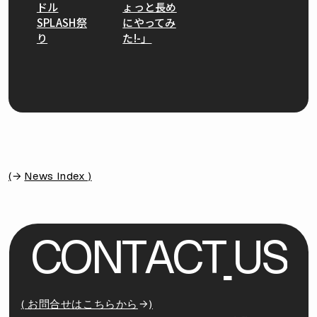
ドル
ょっと長め
SPLASH祭
にやってみ
り
た!-」
(
News Index )
C
O
N
T
A
C
T
U
S
( お問合せはこちらから
)