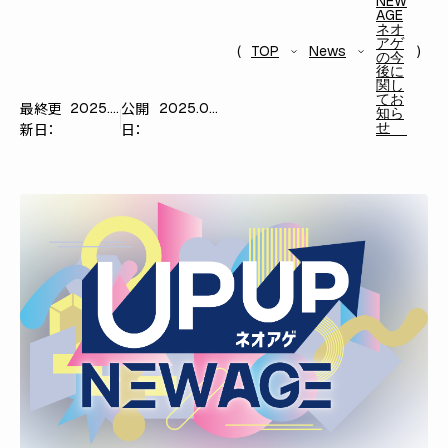
NEW
AGE
ネオ
アゲ
TOP
News
の今
後に
関し
てお
最終更
公開
2025.09.07
2025.09.07
知ら
せ
新日：
日：