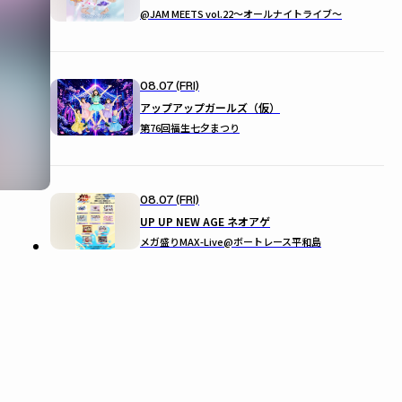
@JAM MEETS vol.22〜オールナイトライブ〜
08.07 (FRI)
アップアップガールズ（仮）
第76回福生七夕まつり
08.07 (FRI)
UP UP NEW AGE ネオアゲ
メガ盛りMAX-Live@ボートレース平和島