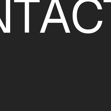
N
T
A
C