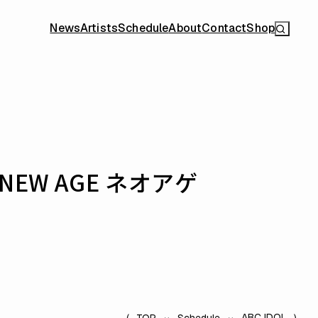
News
Artists
Schedule
About
Contact
Shop
EW AGE ネオアゲ
ABC IDOL