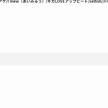
I’mew（あいみゅう）/ギガLOVEアップビート/selfish//Fra