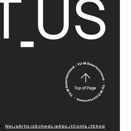
T
U
S
News
Artists
Schedule
About
Contact
Shop