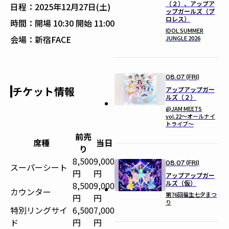
（２）、アップア
日程：
2025年12月27日(土)
ップガールズ（プ
ロレス）
時間：
開場 10:30 開始 11:00
IDOL SUMMER
会場：
新宿FACE
JUNGLE 2026
08.07 (FRI)
チケット情報
アップアップガー
ルズ（２）
@JAM MEETS
vol.22〜オールナイ
トライブ〜
前売
席種
当日
り
8,500
9,000
08.07 (FRI)
スーパーシート
円
円
アップアップガー
ルズ（仮）
8,500
9,000
カウンター
第76回福生七夕まつ
円
円
り
特別リングサイ
6,500
7,000
ド
円
円