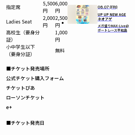
5,500
6,000
指定席
08.07 (FRI)
円
円
UP UP NEW AGE
2,000
2,500
ネオアゲ
Ladies Seat
円
円
メガ盛りMAX-Live@
ボートレース平和島
高校生（要身分
1,000
証）
円
小中学生以下
無料
（要身分証）
■チケット発売場所
公式チケット購入フォーム
チケットぴあ
ローソンチケット
e+
■チケット発売日