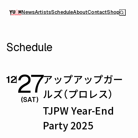
News
Artists
Schedule
About
Contact
Shop
Schedule
27
アップアップガー
12
ルズ（プロレス）
(SAT)
TJPW Year-End
Party 2025