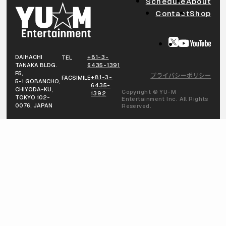
Schedule
About
Contact
Shop
DAIHACHI
+81-3-
TEL
TANAKA BLDG.
6435-1391
F5,
プライバシーポリシー
+81-3-
FACSIMILE
5-1 GOBANCHO,
6435-
CHIYODA-KU,
Copyright © YU-M
1392
TOKYO 102-
Entertainment Inc. All Rights
0076, JAPAN
Reserved.