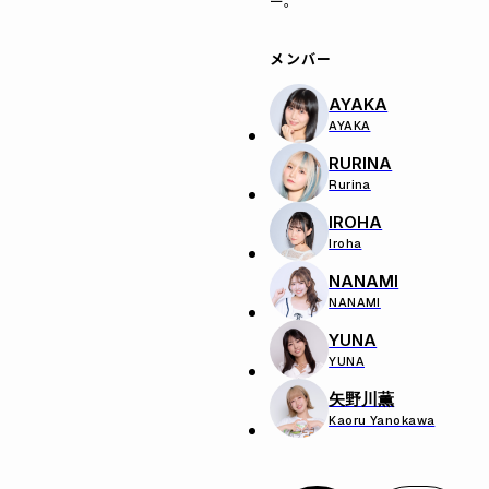
ー。
メンバー
AYAKA
AYAKA
RURINA
Rurina
IROHA
Iroha
NANAMI
NANAMI
YUNA
YUNA
矢野川薫
Kaoru Yanokawa