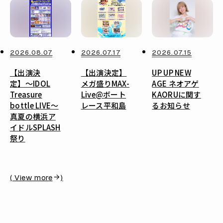
2026.08.07
2026.07.17
2026.07.15
【出演決
【出演決定】
UP UP NEW
定】〜IDOL
メガ盛りMAX-
AGE ネオアゲ
Treasure
Live@ボート
KAORUに関す
bottle LIVE〜
レース平和島
るお知らせ
真夏の横浜ア
イドルSPLASH
祭り
( View more
)