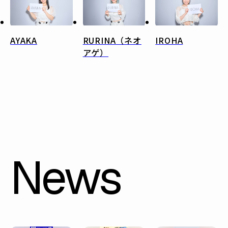
AYAKA
RURINA（ネオ
IROHA
アゲ）
News