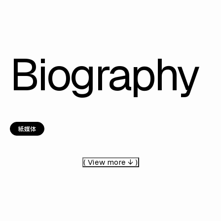
Biography
紙媒体
( View more ↓ )