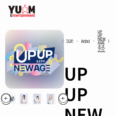
UP
UP
NEW
TOP
Artist
AGE
ネオ
アゲ
UP
UP
NEW