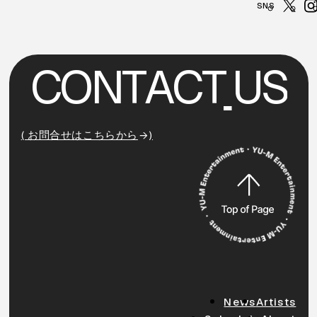
C
O
N
T
A
C
T
U
S
( お問合せはこちらから
)
News
Artists