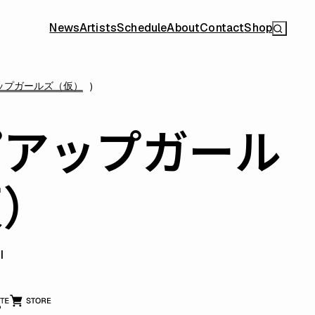
News
Artists
Schedule
About
Contact
Shop
ップガールズ（仮）
プアップガール
仮）
I