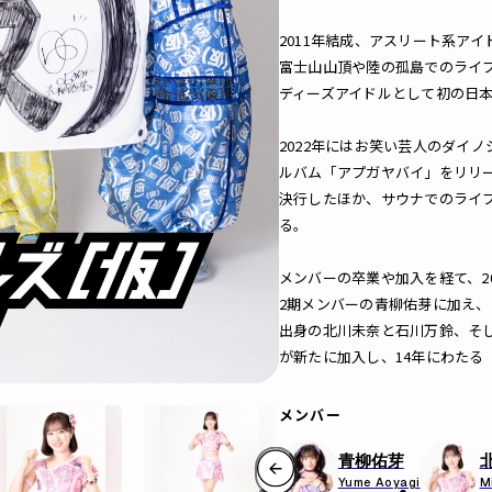
2011年結成、アスリート系ア
富士山山頂や陸の孤島でのライブ
ディーズアイドルとして初の日
2022年にはお笑い芸人のダイ
ルバム「アプガヤバイ」をリリ
決行したほか、サウナでのライブ
る。
メンバーの卒業や加入を経て、2
2期メンバーの青柳佑芽に加え、ア
出身の北川未奈と石川万鈴、そ
が新たに加入し、14年にわたる
メンバー
青柳佑芽
Yume Aoyagi
M