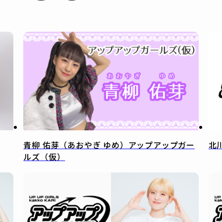
青柳 佑芽（あおやぎ ゆめ）アップアップガー
北
ルズ（仮）