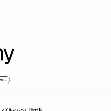
hy
WEB
スマイルたちへ」Z世代枠