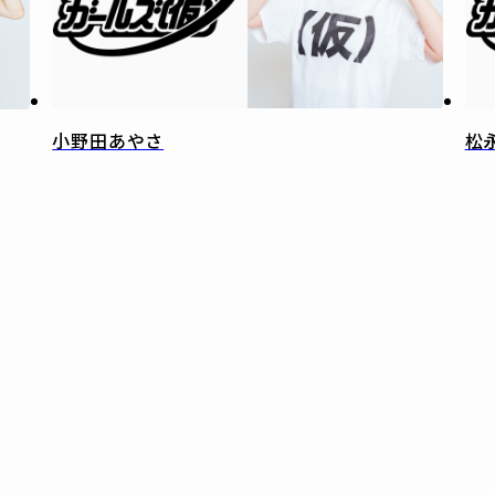
小野田あやさ
松