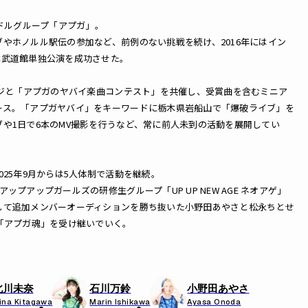
イドルグループ「アプガ」。
やホノルル駅伝の参加など、前例のない挑戦を続け、2016年にはイン
本武道館単独公演を成功させた。
ノジと「アプガのヤバイ楽曲コンテスト」を共催し、受賞曲を含むミニア
ース。「アプガヤバイ」をキーワードに栃木県岩船山で「爆破ライブ」を
や1日で6本のMV撮影を行うなど、常に前人未到の活動を展開してい
025年9月からは5人体制で活動を継続。
ップアップガールズの研修生グループ「UP UP NEW AGE ネオアゲ」
して追加メンバーオーディションを勝ち抜いた小野田あやさと松永ちとせ
「アプガ魂」を受け継いでいく。
北川未奈
石川万鈴
小野田あやさ
ina Kitagawa
Marin Ishikawa
Ayasa Onoda