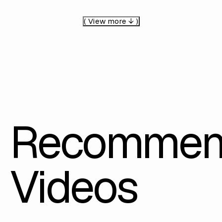
( View more ↓ )
Recommen
Videos