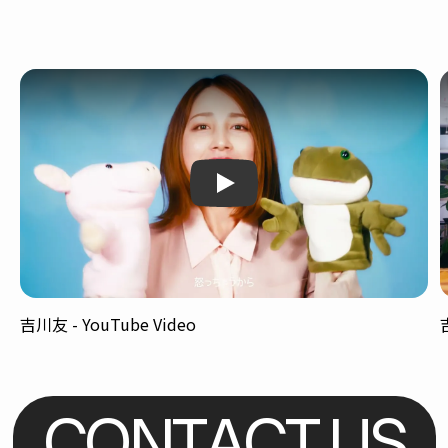
Play
吉川友 - YouTube Video
C
O
N
T
A
C
T
U
S