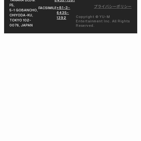
F5,
プライバシーポリシー
+81-3-
FACSIMILE
5-1 GOBANCHO,
6435-
CHIYODA-KU,
Copyright © YU-M
1392
TOKYO 102-
Entertainment Inc. All Rights
0076, JAPAN
Reserved.