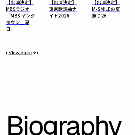
【出演決定】
【出演決定】
【出演決定】
MBSラジオ
東京歌謡曲ナ
M-SMILEの夏
「MBS ヤング
イト2026
祭り26
タウン土曜
日」
( View more
)
Biography