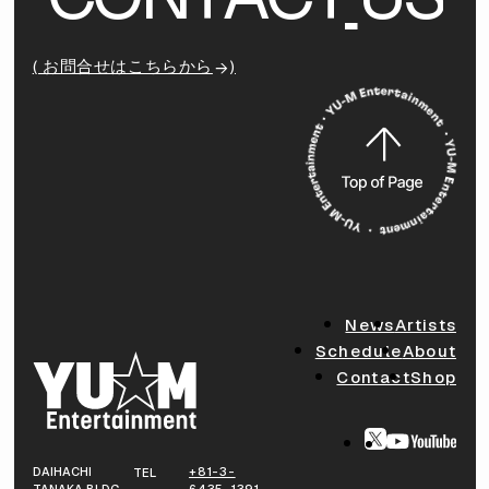
( お問合せはこちらから
)
News
Artists
Schedule
About
Contact
Shop
DAIHACHI
+81-3-
TEL
TANAKA BLDG.
6435-1391