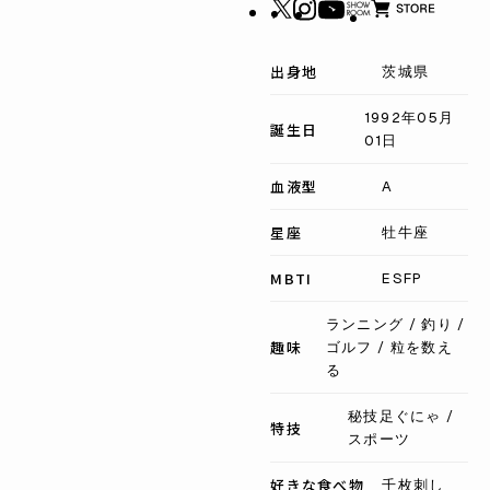
出身地
茨城県
1992年05月
誕生日
01日
血液型
A
星座
牡牛座
MBTI
ESFP
ランニング / 釣り /
趣味
ゴルフ / 粒を数え
る
秘技足ぐにゃ /
特技
スポーツ
好きな食べ物
千枚刺し