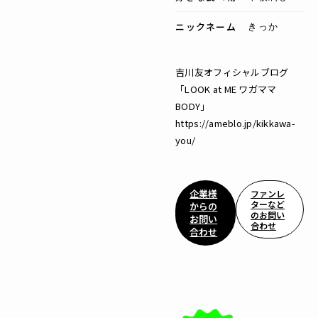
ニックネーム
きっか
吉川友オフィシャルブログ
「LOOK at ME ワガママ
BODY」
https://ameblo.jp/kikkawa-
you/
企業様
ファンレ
ターなど
からの
のお問い
お問い
合わせ
合わせ