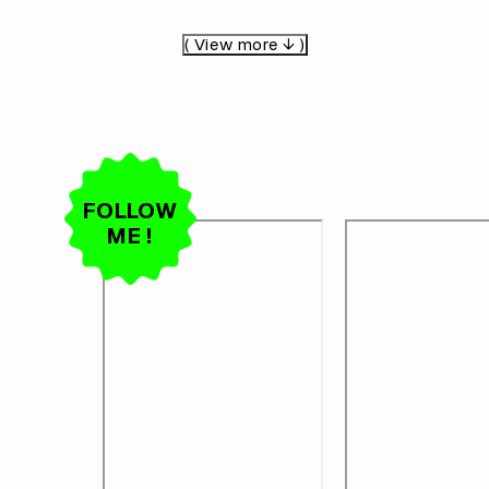
( View more ↓ )
FOLLOW
ME !