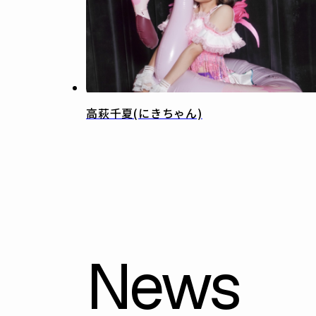
高萩千夏(にきちゃん)
News