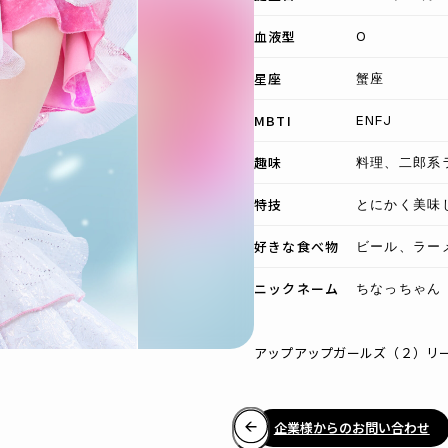
血液型
O
星座
蟹座
MBTI
ENFJ
趣味
料理、二郎系
特技
とにかく美味し
好きな食べ物
ビール、ラー
ニックネーム
ちなっちゃん
アップアップガールズ（２）リ
企業様からのお問い合わせ