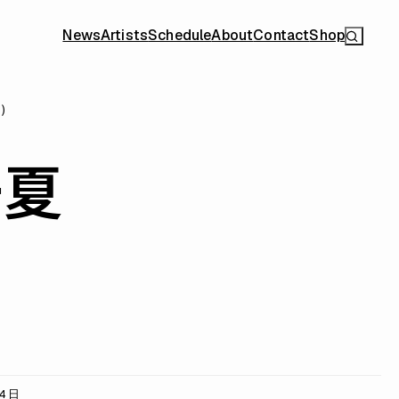
News
Artists
Schedule
About
Contact
Shop
千夏
04日