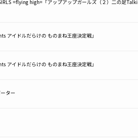
♥GIRLS =flying high=「アップアップガールズ（２）二の足Talk
esents アイドルだらけの ものまね王座決定戦」
esents アイドルだらけの ものまね王座決定戦」
ポーター