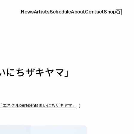
News
Artists
Schedule
About
Contact
Shop
sまいにちザキヤマ」
「エネクルperesentsまいにちザキヤマ」