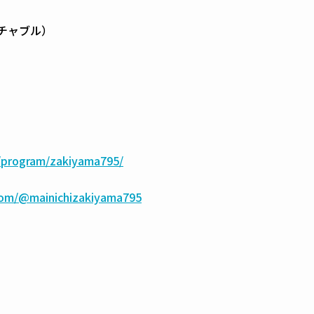
チャブル）
p/program/zakiyama795/
.com/@mainichizakiyama795