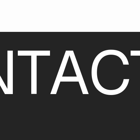
N
T
A
C