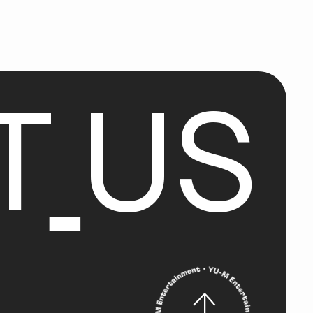
T
U
S