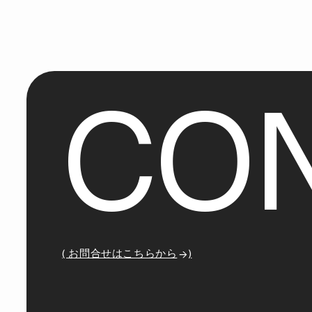
C
O
( お問合せはこちらから
)