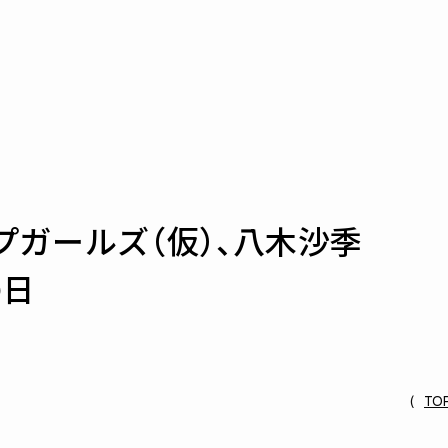
プガールズ（仮）、八木沙季
の日
TO