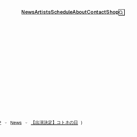
News
Artists
Schedule
About
Contact
Shop
【出演決定】コトネの日
P
News