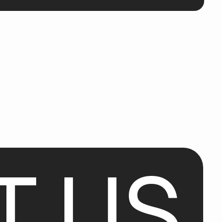
T
U
S