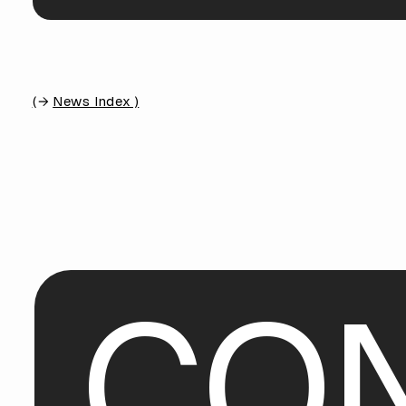
(
News Index )
C
O