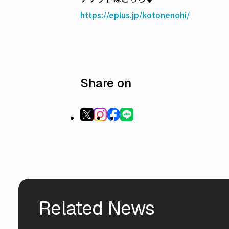
https://eplus.jp/kotonenohi/
Share on
Related News