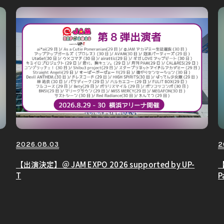
2026.08.03
2
【出演決定】＠ JAM EXPO 2026 supported by UP-
【
T
P