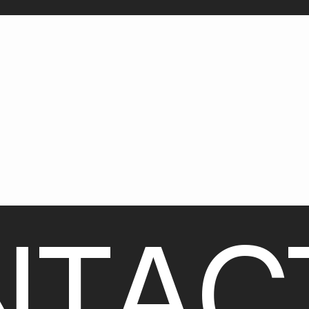
N
T
A
C