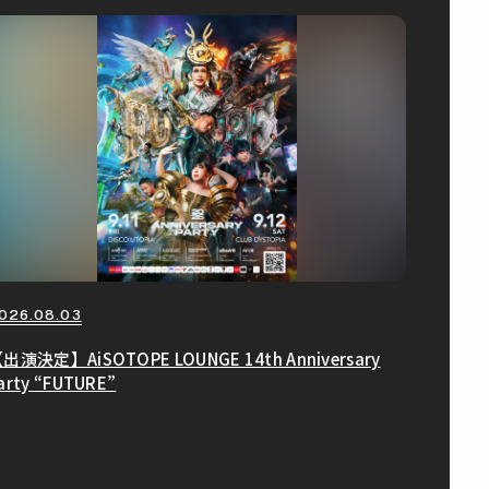
026.08.03
出演決定】AiSOTOPE LOUNGE 14th Anniversary
arty “FUTURE”