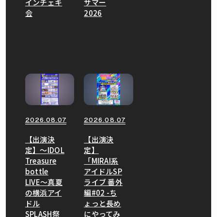
インチェキ
サマー
会
2026
2026.08.07
2026.08.07
【出演決
【出演決
定】〜IDOL
定】
Treasure
「MIRAI系
bottle
アイドルSP
LIVE〜真夏
ライブ 番外
の横浜アイ
編#02 -ち
ドル
ょっと長め
SPLASH祭
にやってみ