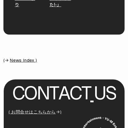
り
た!-」
(
News Index )
C
O
N
T
A
C
T
U
S
( お問合せはこちらから
)