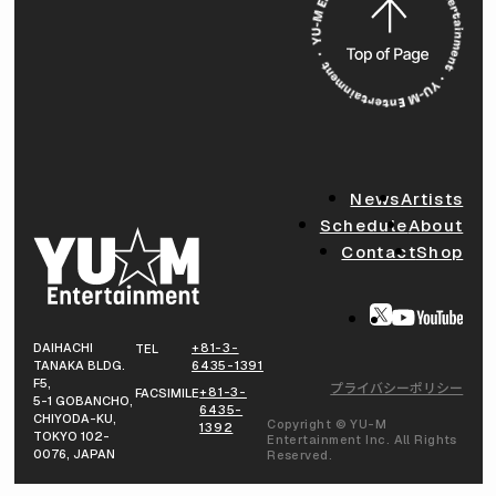
News
Artists
Schedule
About
Contact
Shop
DAIHACHI
+81-3-
TEL
TANAKA BLDG.
6435-1391
F5,
プライバシーポリシー
+81-3-
FACSIMILE
5-1 GOBANCHO,
6435-
CHIYODA-KU,
Copyright © YU-M
1392
TOKYO 102-
Entertainment Inc. All Rights
0076, JAPAN
Reserved.