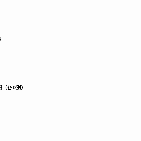
３
00円（各D別）