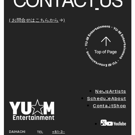
( お問合せはこちらから
)
News
Artists
Schedule
About
Contact
Shop
DAIHACHI
+81-3-
TEL