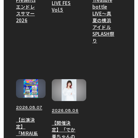
LIVE FES
エンドレ
bottle
Vol.5
スサマー
LIVE〜真
2026
夏の横浜
アイドル
SPLASH祭
り
2026.08.07
2026.08.06
【出演決
【開催決
定】
定】「でか
「MIRAI系
美ちゃんの