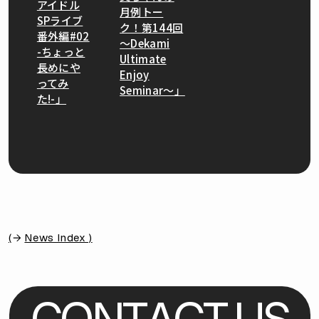
アイドル
月例トー
SPライブ
ク！第144回
番外編#02
〜Dekami
-ちょっと
Ultimate
長めにや
Enjoy
ってみ
Seminar〜」
た!-」
(
News Index )
C
O
N
T
A
C
T
U
S