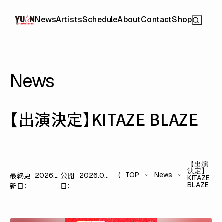
News
Artists
Schedule
About
Contact
Shop
News
【出演決定】KITAZE BLAZE
【出演
決定】
最終更
公開
TOP
News
2026.05.26
2026.05.26
KITAZE
BLAZE
新日：
日：