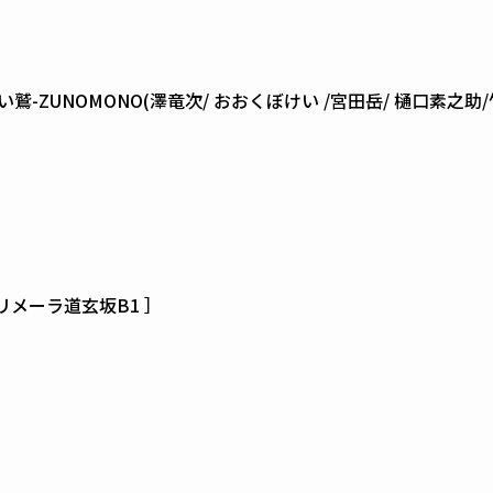
黒い鷲-ZUNOMONO(澤竜次/ おおくぼけい /宮田岳/ 樋口素之助
 プリメーラ道玄坂B1 ］