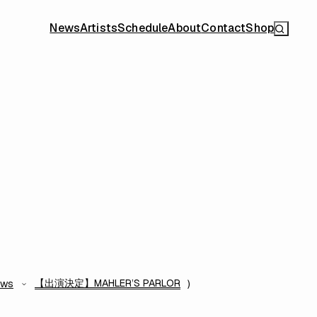
News
Artists
Schedule
About
Contact
Shop
【出演決定】MAHLER’S PARLOR
ews