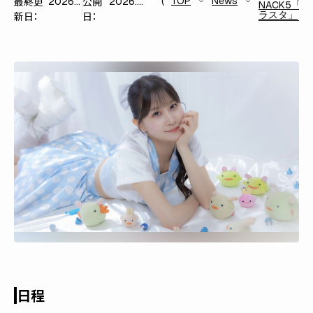
最終更
公開
TOP
News
2026.06.12
2026.06.12
NACK5「キ
ラスタ」
新日：
日：
日程