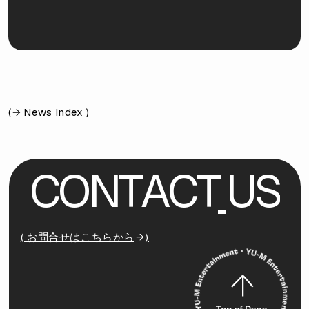
(
News Index )
C
O
N
T
A
C
T
U
S
( お問合せはこちらから
)