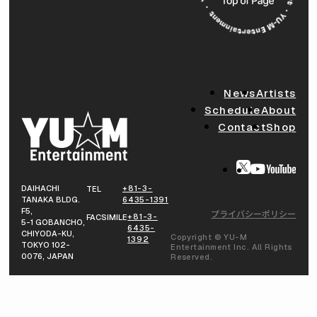
News
Artists
Schedule
About
Contact
Shop
DAIHACHI
+81-3-
TEL
TANAKA BLDG.
6435-1391
F5,
プライバシーポリシー
+81-3-
FACSIMILE
5-1 GOBANCHO,
6435-
CHIYODA-KU,
Copyright © YU-M
1392
TOKYO 102-
Entertainment Inc. All Rights
0076, JAPAN
Reserved.