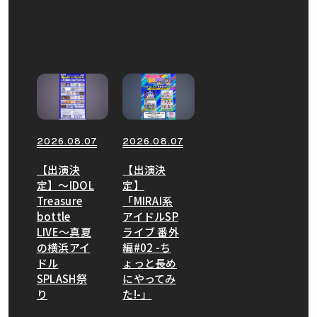
2026.08.07
2026.08.07
【出演決
【出演決
定】〜IDOL
定】
Treasure
「MIRAI系
bottle
アイドルSP
LIVE〜真夏
ライブ 番外
の横浜アイ
編#02 -ち
ドル
ょっと長め
SPLASH祭
にやってみ
り
た!-」