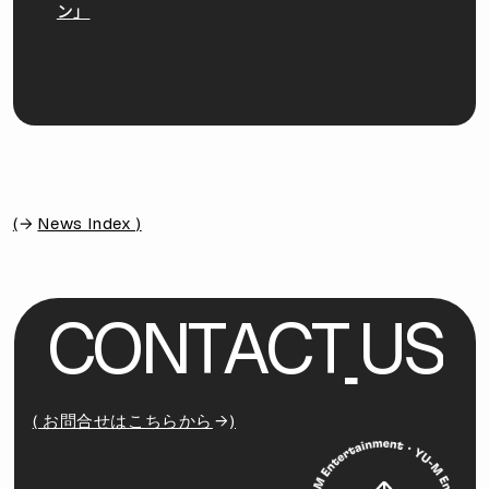
ン」
(
News Index )
C
O
N
T
A
C
T
U
S
( お問合せはこちらから
)