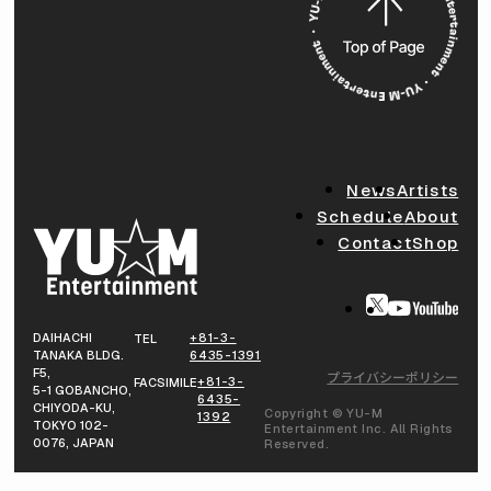
News
Artists
Schedule
About
Contact
Shop
DAIHACHI
+81-3-
TEL
TANAKA BLDG.
6435-1391
F5,
プライバシーポリシー
+81-3-
FACSIMILE
5-1 GOBANCHO,
6435-
CHIYODA-KU,
Copyright © YU-M
1392
TOKYO 102-
Entertainment Inc. All Rights
0076, JAPAN
Reserved.