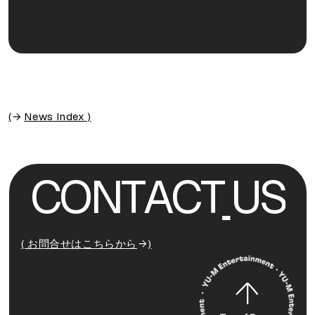
(
News Index )
C
O
N
T
A
C
T
U
S
( お問合せはこちらから
)