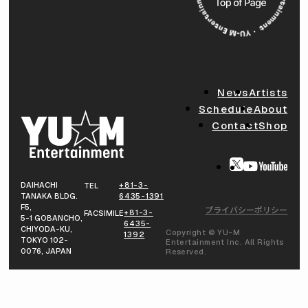
News
Artists
Schedule
About
Contact
Shop
DAIHACHI
+81-3-
TEL
TANAKA BLDG.
6435-1391
F5,
プライバシーポリシー
+81-3-
FACSIMILE
5-1 GOBANCHO,
6435-
CHIYODA-KU,
Copyright © YU-M
1392
TOKYO 102-
Entertainment Inc. All Rights
0076, JAPAN
Reserved.