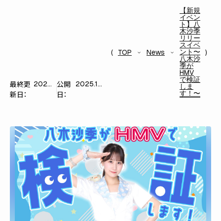
【新規
イベン
ト】八
木沙季
リリー
スイベ
ント〜
TOP
News
八木沙
季が
HMV
で検証
最終更
公開
2025.12.01
2025.12.01
しま
す！〜
新日：
日：