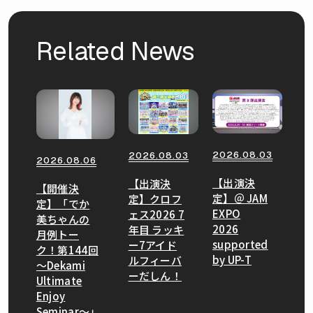
Related News
2026.08.03
2026.08.03
2026.08.06
【出演決
【出演決
【開催決
定】＠ JAM
定】クロフ
定】「でか
EXPO
ェス2026 7
美ちゃんの
2026
年目 ラッキ
月例トー
supported
ー7アイド
ク！第144回
by UP-T
ルフィーバ
〜Dekami
ーだしん！
Ultimate
Enjoy
Seminar〜」