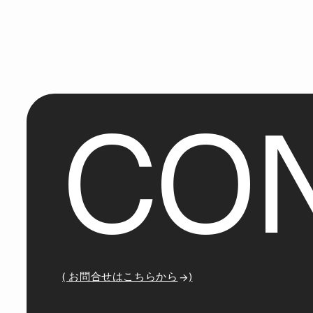
C
O
( お問合せはこちらから
)