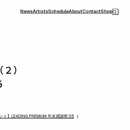
News
Artists
Schedule
About
Contact
Shop
（２）
5
】LEADING PREMIUM 年末感謝祭’25