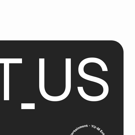
T
U
S