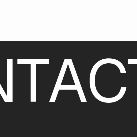
N
T
A
C