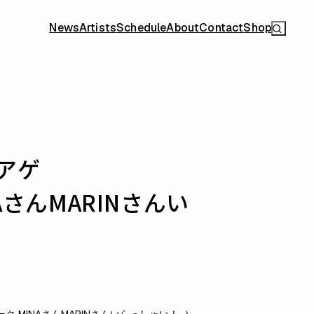
News
Artists
Schedule
About
Contact
Shop
オアゲ
さんMARINさんい