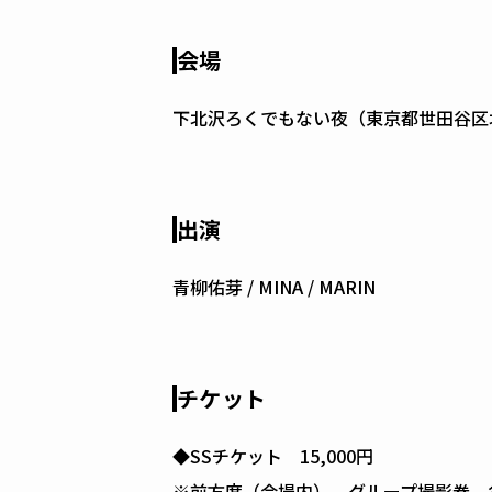
会場
下北沢ろくでもない夜（東京都世田谷区北沢
出演
青柳佑芽 / MINA / MARIN
チケット
◆SSチケット 15,000円
※前方席（会場内）、グループ撮影券、