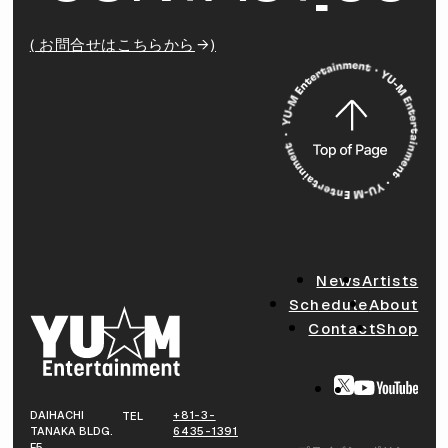
( お問合せはこちらから
)
News
Artists
Schedule
About
Contact
Shop
DAIHACHI
+81-3-
TEL
TANAKA BLDG.
6435-1391
F5,