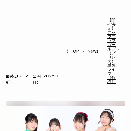
【開
催決
定】
アッ
プア
ップ
ガー
ルズ
TOP
News
（プ
ロレ
ス）
単独
ライ
ブ
最終更
公開
2025.07.11
2025.06.30
（仮
称）
新日：
日：