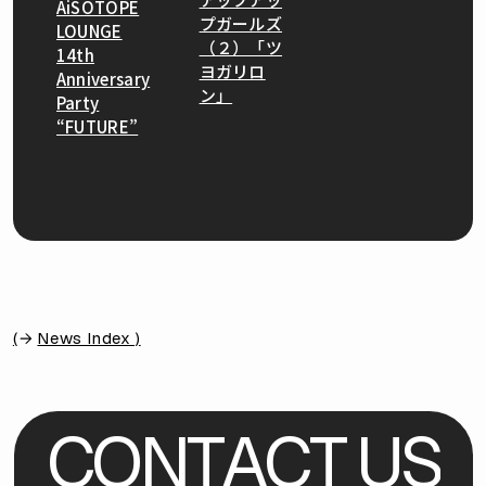
AiSOTOPE
プガールズ
LOUNGE
（２）「ツ
14th
ヨガリロ
Anniversary
ン」
Party
“FUTURE”
(
News Index )
C
O
N
T
A
C
T
U
S