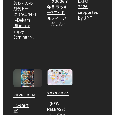
EXPO
ェス2026 7
美ちゃんの
2026
年目 ラッキ
月例トー
supported
ー7アイド
ク！第144回
by UP-T
ルフィーバ
〜Dekami
ーだしん！
Ultimate
Enjoy
Seminar〜」
2026.08.01
2026.08.03
【NEW
【出演決
RELEASE】
定】
アップアッ