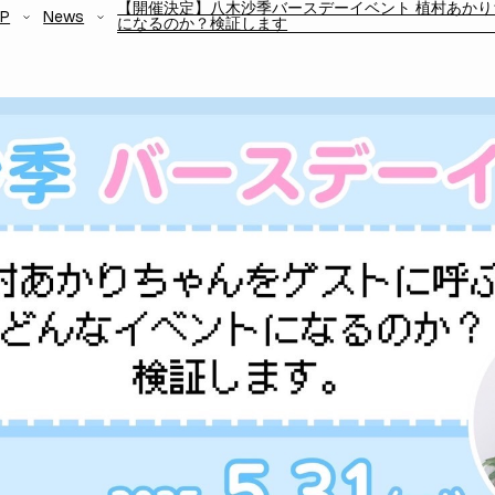
【開催決定】八木沙季バースデーイベント 植村あか
P
News
になるのか？検証します