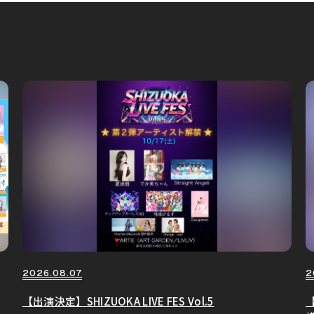
2026.08.07
2
【出演決定】SHIZUOKA LIVE FES Vol.5
【