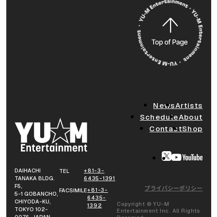
News
Artists
Schedule
About
Contact
Shop
DAIHACHI
+81-3-
TEL
TANAKA BLDG.
6435-1391
F5,
プライバシーポリシー
+81-3-
FACSIMILE
5-1 GOBANCHO,
6435-
CHIYODA-KU,
Copyright © YU-M
1392
TOKYO 102-
Entertainment Inc. All Rights