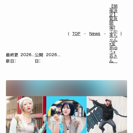
【開
催決
定】
緊急
開
催!!
でか
TOP
News
美ち
ゃん
×室
井ゆ
う×
最終更
公開
2026.05.17
2026.05.17
谷さ
ん
新日：
日：