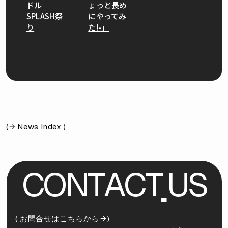
ドル
ょっと長め
SPLASH祭
にやってみ
り
た!-」
(
News Index )
C
O
N
T
A
C
T
U
S
( お問合せはこちらから
)