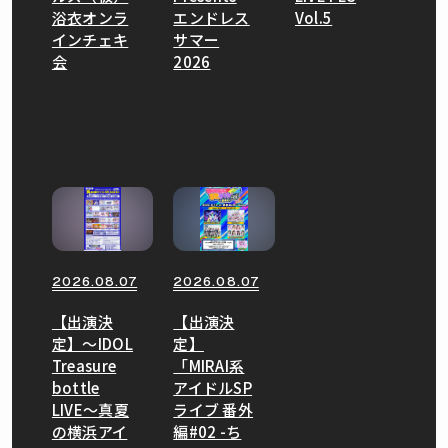
浴衣オンラ
エンドレス
Vol.5
インチェキ
サマー
会
2026
2026.08.07
2026.08.07
【出演決
【出演決
定】〜IDOL
定】
Treasure
「MIRAI系
bottle
アイドルSP
LIVE〜真夏
ライブ 番外
の横浜アイ
編#02 -ち