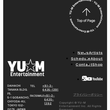
News
Artists
Schedule
About
Contact
Shop
DAIHACHI
+81-3-
TEL
TANAKA BLDG.
6435-1391
F5,
プライバシーポリシー
+81-3-
FACSIMILE
5-1 GOBANCHO,
6435-
CHIYODA-KU,
Copyright © YU-M
1392
TOKYO 102-
Entertainment Inc. All Rights
0076, JAPAN
Reserved.