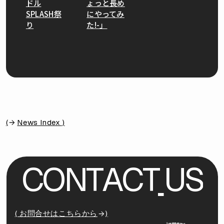
ドル
ょっと長め
SPLASH祭
にやってみ
り
た!-」
(
News Index )
C
O
N
T
A
C
T
U
S
( お問合せはこちらから
)