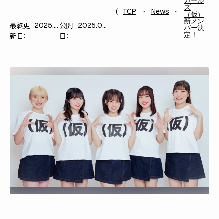
ガール
ズ
TOP
News
（仮）
新メン
最終更
公開
2025.09.07
2025.09.07
バー決
定！
新日：
日：