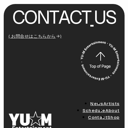
C
O
N
T
A
C
T
U
S
( お問合せはこちらから
)
News
Artists
Schedule
About
Contact
Shop