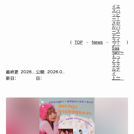
イエ
スハ
ッピ
ー！
さや
かバ
ース
デー
ライ
TOP
News
ブ！
Saa
Yah!〜
もっ
とミ
ラク
ルナ
最終更
公開
2026.07.06
2026.07.06
イ
ト〜
新日：
日：