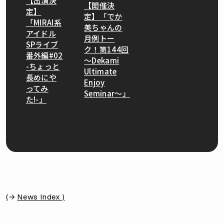
【出演決
【開催決
定】
定】「でか
「MIRAI系
美ちゃんの
アイドル
月例トー
SPライブ
ク！第144回
番外編#02
〜Dekami
-ちょっと
Ultimate
長めにや
Enjoy
ってみ
Seminar〜」
た!-」
(
News Index )