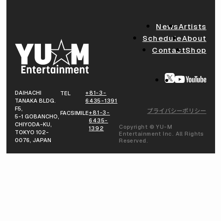
News
Artists
Schedule
About
Contact
Shop
DAIHACHI
+81-3-
TEL
TANAKA BLDG.
6435-1391
F5,
プライバシーポリシー
+81-3-
FACSIMILE
5-1 GOBANCHO,
6435-
CHIYODA-KU,
Copyright © YU-M
1392
TOKYO 102-
Entertainment Inc. All Rights
0076, JAPAN
Reserved.