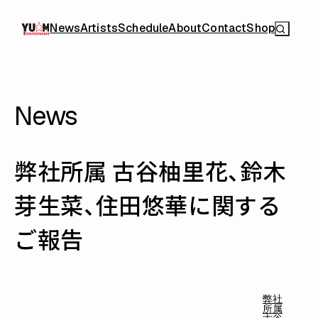
News
Artists
Schedule
About
Contact
Shop
News
弊社所属 古谷柚里花、鈴木
芽生菜、住田悠華に関する
ご報告
弊社
所属