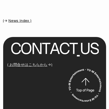
(
News Index )
C
O
N
T
A
C
T
U
S
( お問合せはこちらから
)