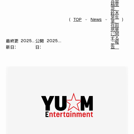
古谷
柚里
花、
鈴木
芽生
TOP
News
菜、
住田
悠華
に関
する
最終更
公開
2025.05.15
2025.05.15
ご報
告
新日：
日：